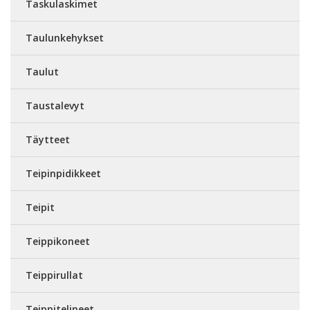
Taskulaskimet
Taulunkehykset
Taulut
Taustalevyt
Täytteet
Teipinpidikkeet
Teipit
Teippikoneet
Teippirullat
Teippitelineet