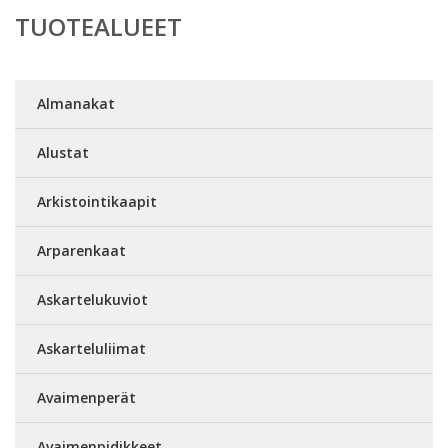
TUOTEALUEET
Almanakat
Alustat
Arkistointikaapit
Arparenkaat
Askartelukuviot
Askarteluliimat
Avaimenperät
Avaimenpidikkeet