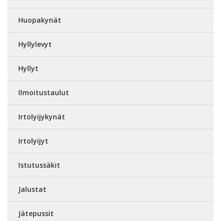
Huopakynät
Hyllylevyt
Hyllyt
Ilmoitustaulut
Irtolyijykynät
Irtolyijyt
Istutussäkit
Jalustat
Jätepussit