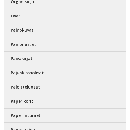
Organisoijat
Ovet
Painokuvat
Painonastat
Päiväkirjat
Pajunkissaoksat
Paloitteluosat
Paperikorit
Paperiliittimet
Paperipainot