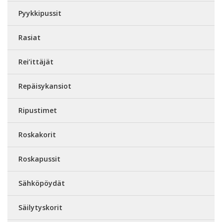
Pyykkipussit
Rasiat
Rei’ittäjät
Repäisykansiot
Ripustimet
Roskakorit
Roskapussit
Sähköpöydät
Säilytyskorit