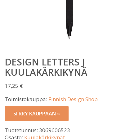
DESIGN LETTERS J
KUULAKÄRKIKYNÄ
17,25
€
Toimistokauppa:
Finnish Design Shop
SIIRRY KAUPPAAN »
Tuotetunnus:
3069606523
Osasto:
Kuulakärkikynät