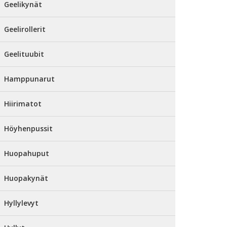
Geelikynät
Geelirollerit
Geelituubit
Hamppunarut
Hiirimatot
Höyhenpussit
Huopahuput
Huopakynät
Hyllylevyt