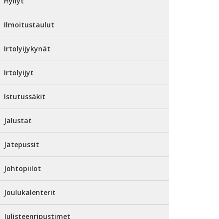
Hyllyt
Ilmoitustaulut
Irtolyijykynät
Irtolyijyt
Istutussäkit
Jalustat
Jätepussit
Johtopiilot
Joulukalenterit
Julisteenripustimet