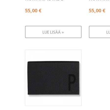
55,00
€
55,00
€
LUE LISÄÄ »
L