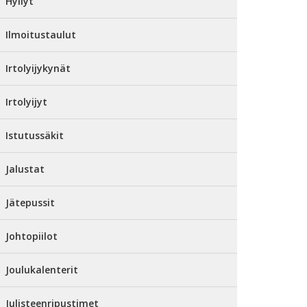
Hyllyt
Ilmoitustaulut
Irtolyijykynät
Irtolyijyt
Istutussäkit
Jalustat
Jätepussit
Johtopiilot
Joulukalenterit
Julisteenripustimet