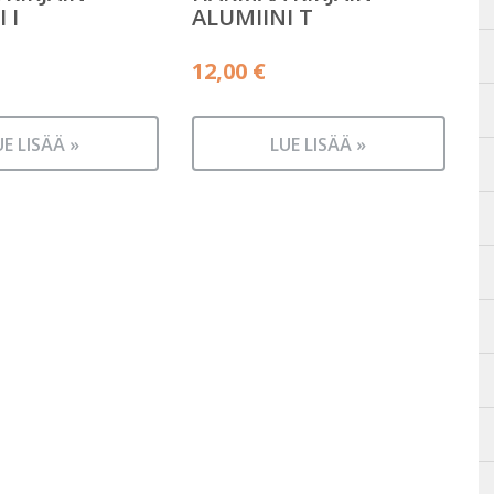
 I
ALUMIINI T
12,00
€
UE LISÄÄ »
LUE LISÄÄ »