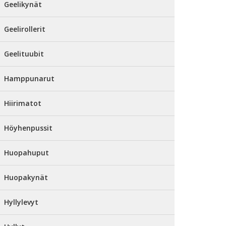
Geelikynät
Geelirollerit
Geelituubit
Hamppunarut
Hiirimatot
Höyhenpussit
Huopahuput
Huopakynät
Hyllylevyt