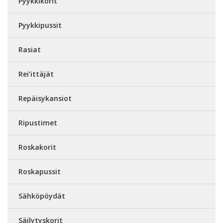
Pyykkikorit
Pyykkipussit
Rasiat
Rei’ittäjät
Repäisykansiot
Ripustimet
Roskakorit
Roskapussit
Sähköpöydät
Säilytyskorit