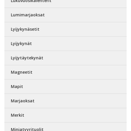
Lukuvuosikalenterit
Lumimarjaoksat
Lyijykynäsetit
Lyijykynät
Lyijytäytekynät
Magneetit
Mapit
Marjaoksat
Merkit
Miniatyyrituolit