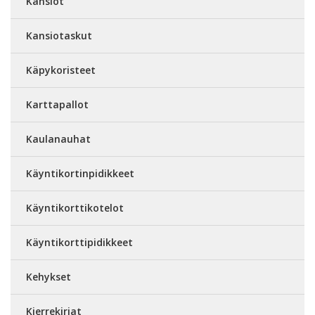
Kansiot
Kansiotaskut
Käpykoristeet
Karttapallot
Kaulanauhat
Käyntikortinpidikkeet
Käyntikorttikotelot
Käyntikorttipidikkeet
Kehykset
Kierrekirjat