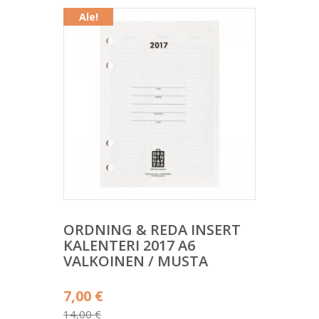
Ale!
ORDNING & REDA INSERT
KALENTERI 2017 A6
VALKOINEN / MUSTA
Alkuperäinen
7,00
€
hinta
14,00
€