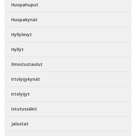
Huopahuput
Huopakynät
Hyllylevyt
Hyllyt
Ilmoitustaulut
Irtolyijykynät
Irtolyijyt
Istutussäkit
Jalustat