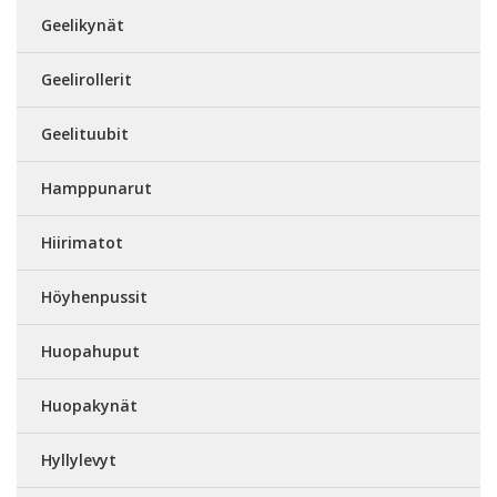
Geelikynät
Geelirollerit
Geelituubit
Hamppunarut
Hiirimatot
Höyhenpussit
Huopahuput
Huopakynät
Hyllylevyt