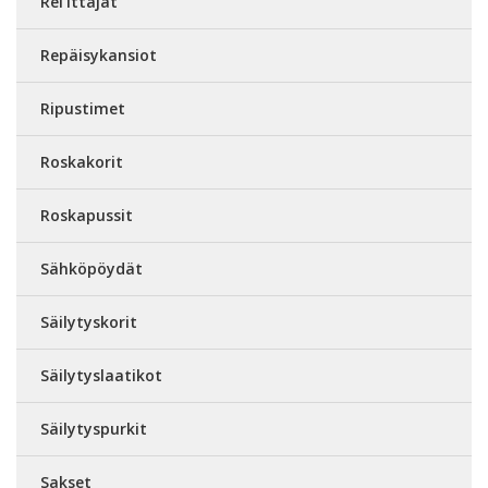
Rei’ittäjät
Repäisykansiot
Ripustimet
Roskakorit
Roskapussit
Sähköpöydät
Säilytyskorit
Säilytyslaatikot
Säilytyspurkit
Sakset