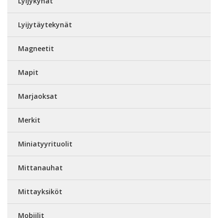
Lyijykynät
Lyijytäytekynät
Magneetit
Mapit
Marjaoksat
Merkit
Miniatyyrituolit
Mittanauhat
Mittayksiköt
Mobiilit