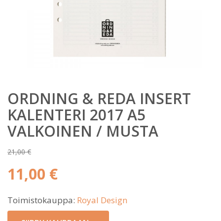
ORDNING & REDA INSERT
KALENTERI 2017 A5
VALKOINEN / MUSTA
21,00
€
Alkuperäinen
11,00
€
hinta
Nykyinen
oli:
Toimistokauppa:
Royal Design
hinta
21,00 €.
on: