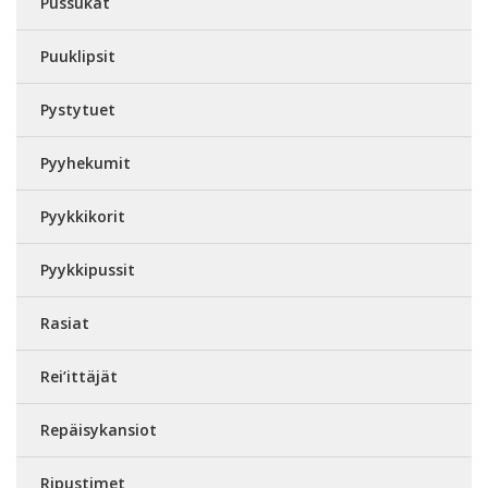
Pussukat
Puuklipsit
Pystytuet
Pyyhekumit
Pyykkikorit
Pyykkipussit
Rasiat
Rei’ittäjät
Repäisykansiot
Ripustimet