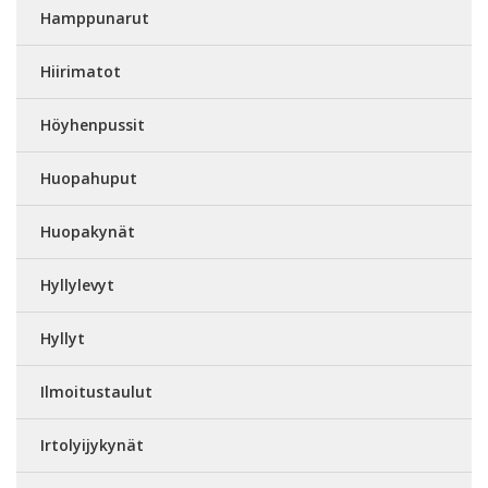
Hamppunarut
Hiirimatot
Höyhenpussit
Huopahuput
Huopakynät
Hyllylevyt
Hyllyt
Ilmoitustaulut
Irtolyijykynät