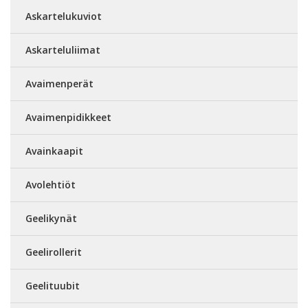
Askartelukuviot
Askarteluliimat
Avaimenperät
Avaimenpidikkeet
Avainkaapit
Avolehtiöt
Geelikynät
Geelirollerit
Geelituubit