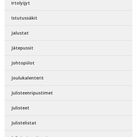
Irtolyijyt
Istutussäkit
Jalustat
Jätepussit
Johtopiilot
Joulukalenterit
Julisteenripustimet
Julisteet
Julistelistat