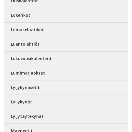
Liuskalehtiöt
Lokerikot
Lomakelaatikot
Luentolehtiöt
Lukuvuosikalenterit
Lumimarjaoksat
Lyijykynäsetit
Lyijykynät
Lyijytäytekynät
Magneetit