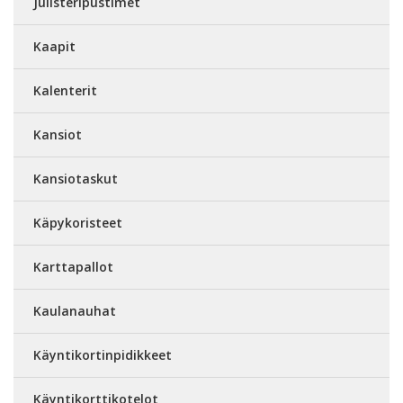
Julisteripustimet
Kaapit
Kalenterit
Kansiot
Kansiotaskut
Käpykoristeet
Karttapallot
Kaulanauhat
Käyntikortinpidikkeet
Käyntikorttikotelot