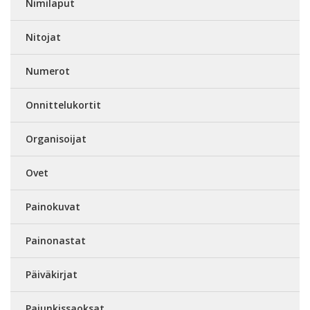
Nimilaput
Nitojat
Numerot
Onnittelukortit
Organisoijat
Ovet
Painokuvat
Painonastat
Päiväkirjat
Pajunkissaoksat