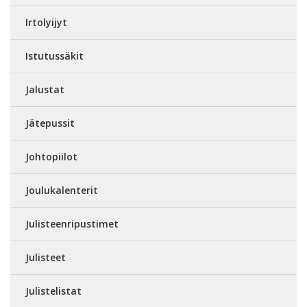
Irtolyijyt
Istutussäkit
Jalustat
Jätepussit
Johtopiilot
Joulukalenterit
Julisteenripustimet
Julisteet
Julistelistat