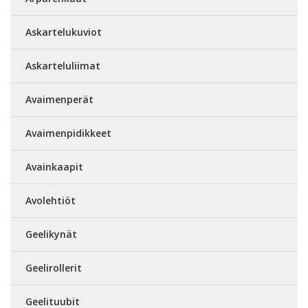
Askartelukuviot
Askarteluliimat
Avaimenperät
Avaimenpidikkeet
Avainkaapit
Avolehtiöt
Geelikynät
Geelirollerit
Geelituubit