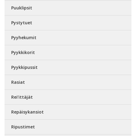
Puuklipsit
Pystytuet
Pyyhekumit
Pyykkikorit
Pyykkipussit
Rasiat
Rei’ittäjät
Repäisykansiot
Ripustimet