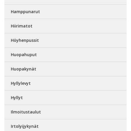
Hamppunarut
Hiirimatot
Höyhenpussit
Huopahuput
Huopakynät
Hyllylevyt
Hyllyt
Ilmoitustaulut
Irtolyijykynät