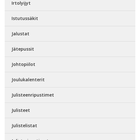
Irtolyijyt
Istutussäkit
Jalustat
Jätepussit
Johtopiilot
Joulukalenterit
Julisteenripustimet
Julisteet
Julistelistat