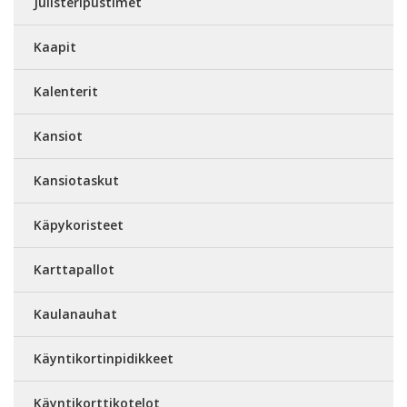
Julisteripustimet
Kaapit
Kalenterit
Kansiot
Kansiotaskut
Käpykoristeet
Karttapallot
Kaulanauhat
Käyntikortinpidikkeet
Käyntikorttikotelot