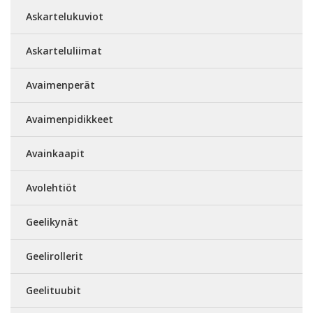
Askartelukuviot
Askarteluliimat
Avaimenperät
Avaimenpidikkeet
Avainkaapit
Avolehtiöt
Geelikynät
Geelirollerit
Geelituubit