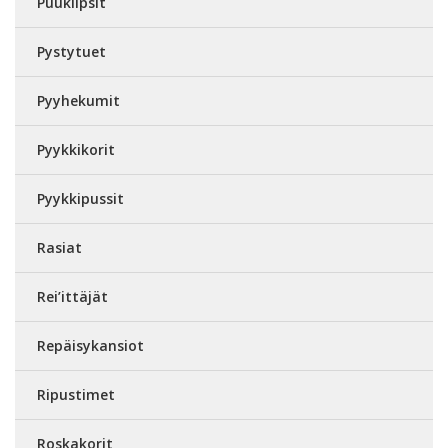
Puuklipsit
Pystytuet
Pyyhekumit
Pyykkikorit
Pyykkipussit
Rasiat
Rei’ittäjät
Repäisykansiot
Ripustimet
Roskakorit