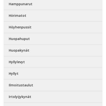
Hamppunarut
Hiirimatot
Höyhenpussit
Huopahuput
Huopakynät
Hyllylevyt
Hyllyt
Ilmoitustaulut
Irtolyijykynät