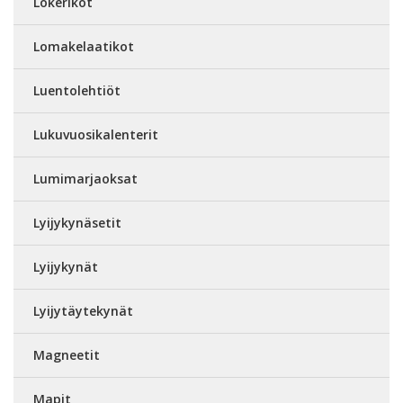
Lokerikot
Lomakelaatikot
Luentolehtiöt
Lukuvuosikalenterit
Lumimarjaoksat
Lyijykynäsetit
Lyijykynät
Lyijytäytekynät
Magneetit
Mapit