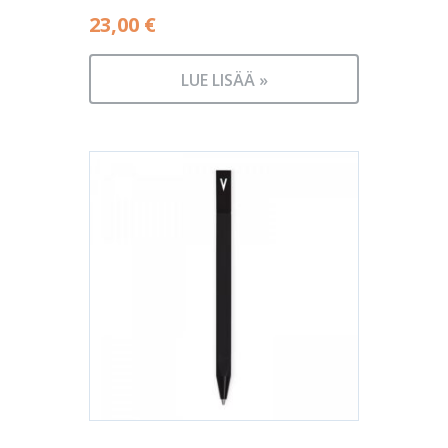
23,00
€
LUE LISÄÄ »