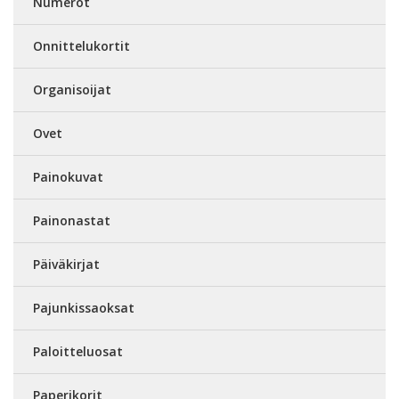
Numerot
Onnittelukortit
Organisoijat
Ovet
Painokuvat
Painonastat
Päiväkirjat
Pajunkissaoksat
Paloitteluosat
Paperikorit