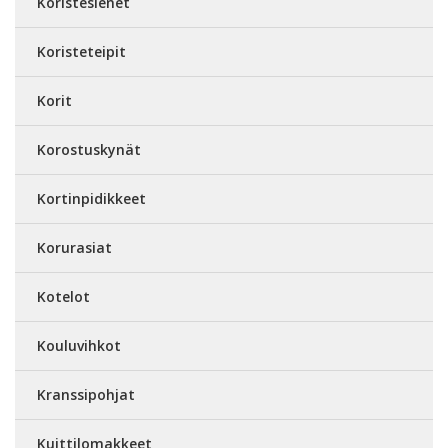
Koristesienet
Koristeteipit
Korit
Korostuskynät
Kortinpidikkeet
Korurasiat
Kotelot
Kouluvihkot
Kranssipohjat
Kuittilomakkeet