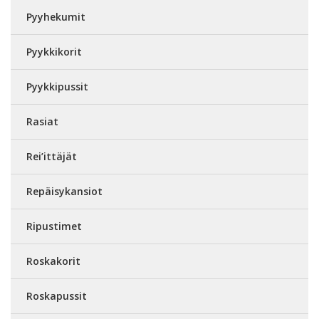
Pyyhekumit
Pyykkikorit
Pyykkipussit
Rasiat
Rei’ittäjät
Repäisykansiot
Ripustimet
Roskakorit
Roskapussit