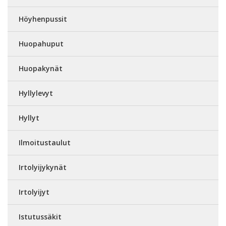
Höyhenpussit
Huopahuput
Huopakynät
Hyllylevyt
Hyllyt
Ilmoitustaulut
Irtolyijykynät
Irtolyijyt
Istutussäkit