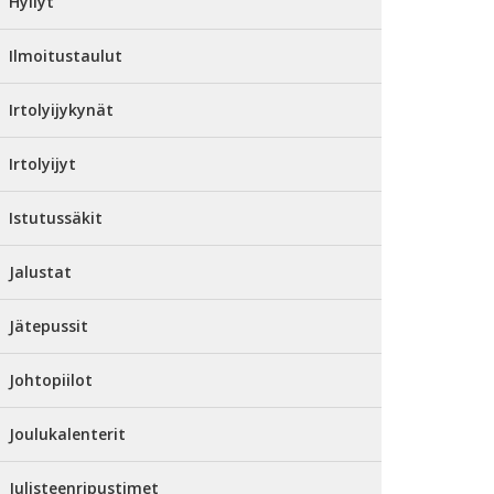
Hyllyt
Ilmoitustaulut
Irtolyijykynät
Irtolyijyt
Istutussäkit
Jalustat
Jätepussit
Johtopiilot
Joulukalenterit
Julisteenripustimet