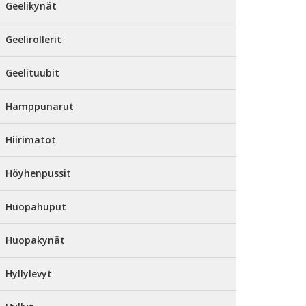
Geelikynät
Geelirollerit
Geelituubit
Hamppunarut
Hiirimatot
Höyhenpussit
Huopahuput
Huopakynät
Hyllylevyt