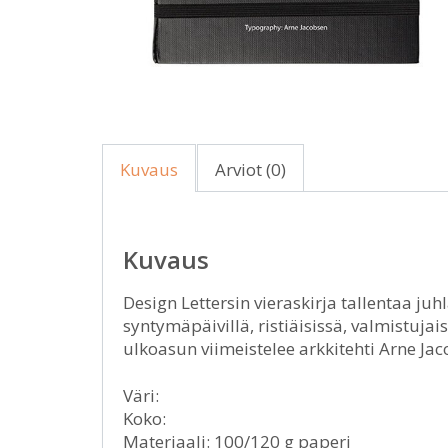
Kuvaus
Arviot (0)
Kuvaus
Design Lettersin vieraskirja tallentaa juh
syntymäpäivillä, ristiäisissä, valmistujai
ulkoasun viimeistelee arkkitehti Arne Ja
Väri:
Koko:
Materiaali: 100/120 g paperi