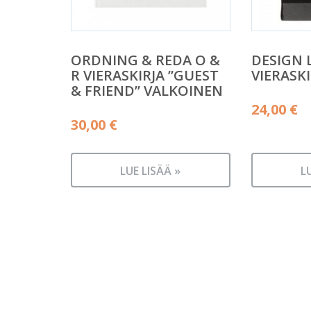
ORDNING & REDA O &
DESIGN 
R VIERASKIRJA ”GUEST
VIERASKI
& FRIEND” VALKOINEN
24,00
€
30,00
€
LUE LISÄÄ »
L