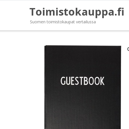
Toimistokauppa.fi
Suomen toimistokaupat vertailussa