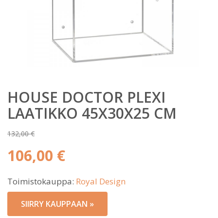
HOUSE DOCTOR PLEXI
LAATIKKO 45X30X25 CM
132,00
€
Alkuperäinen
106,00
€
hinta
Nykyinen
oli:
Toimistokauppa:
Royal Design
hinta
132,00 €.
on:
SIIRRY KAUPPAAN »
106,00 €.