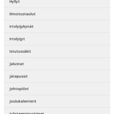
Hyllyt
Ilmoitustaulut
Irtolyijykynät
Irtolyijyt
Istutussäkit
Jalustat
Jätepussit
Johtopiilot
Joulukalenterit
Julisteenripustimet