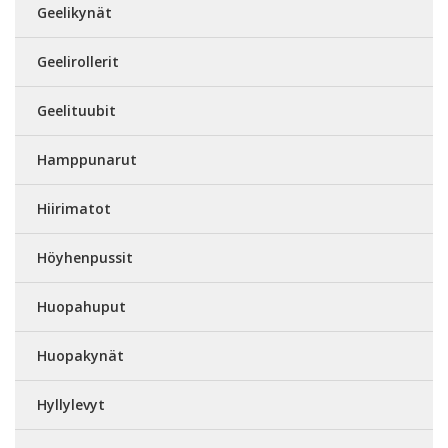
Geelikynät
Geelirollerit
Geelituubit
Hamppunarut
Hiirimatot
Höyhenpussit
Huopahuput
Huopakynät
Hyllylevyt