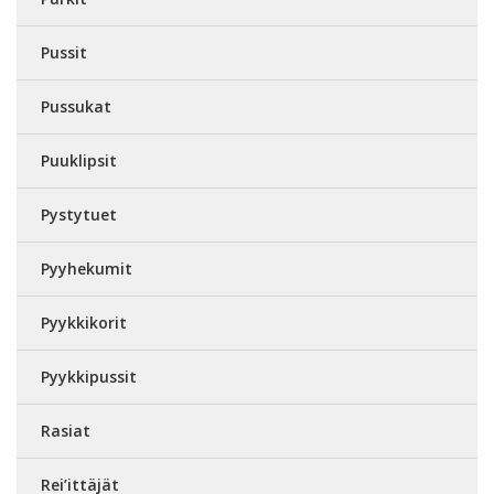
Pussit
Pussukat
Puuklipsit
Pystytuet
Pyyhekumit
Pyykkikorit
Pyykkipussit
Rasiat
Rei’ittäjät