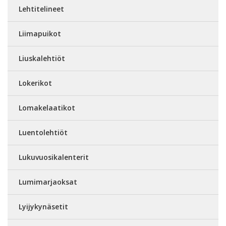
Lehtitelineet
Liimapuikot
Liuskalehtiöt
Lokerikot
Lomakelaatikot
Luentolehtiöt
Lukuvuosikalenterit
Lumimarjaoksat
Lyijykynäsetit