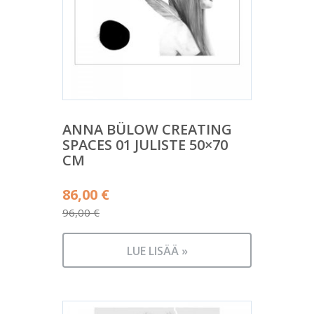
ANNA BÜLOW CREATING
SPACES 01 JULISTE 50×70
CM
Alkuperäinen
86,00
€
hinta
96,00
€
Nykyinen
oli:
hinta
96,00 €.
LUE LISÄÄ »
on:
86,00 €.