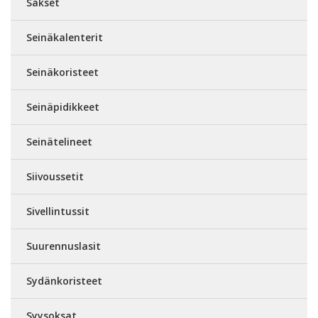
Sakset
Seinäkalenterit
Seinäkoristeet
Seinäpidikkeet
Seinätelineet
Siivoussetit
Sivellintussit
Suurennuslasit
Sydänkoristeet
Syysoksat