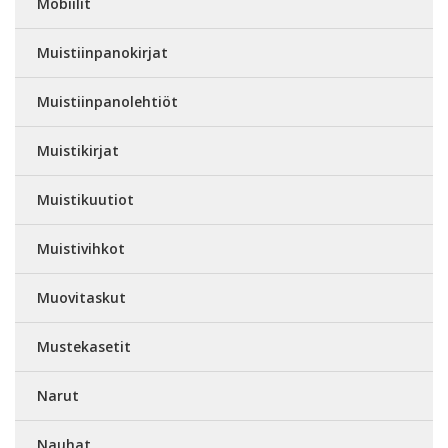
Mobiilit
Muistiinpanokirjat
Muistiinpanolehtiöt
Muistikirjat
Muistikuutiot
Muistivihkot
Muovitaskut
Mustekasetit
Narut
Nauhat