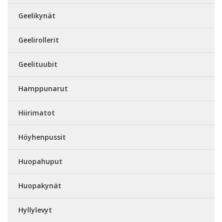
Geelikynät
Geelirollerit
Geelituubit
Hamppunarut
Hiirimatot
Höyhenpussit
Huopahuput
Huopakynät
Hyllylevyt