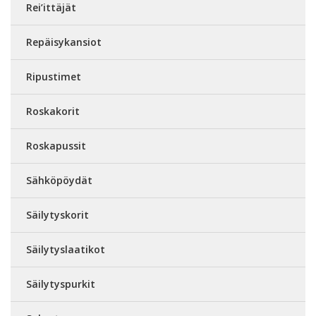
Rei’ittäjät
Repäisykansiot
Ripustimet
Roskakorit
Roskapussit
Sähköpöydät
Säilytyskorit
Säilytyslaatikot
Säilytyspurkit