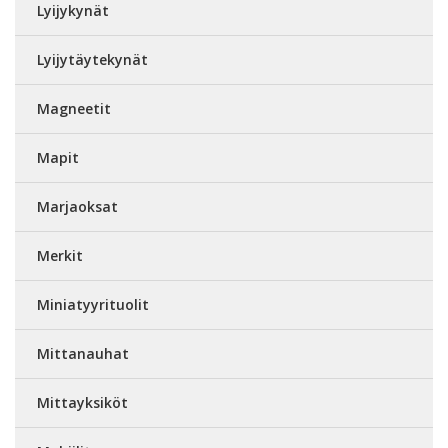
Lyijykynät
Lyijytäytekynät
Magneetit
Mapit
Marjaoksat
Merkit
Miniatyyrituolit
Mittanauhat
Mittayksiköt