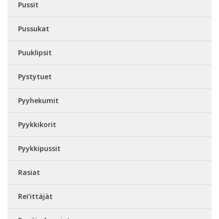
Pussit
Pussukat
Puuklipsit
Pystytuet
Pyyhekumit
Pyykkikorit
Pyykkipussit
Rasiat
Rei’ittäjät