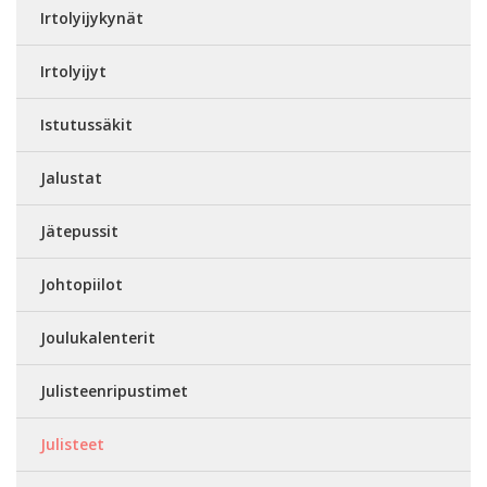
Irtolyijykynät
Irtolyijyt
Istutussäkit
Jalustat
Jätepussit
Johtopiilot
Joulukalenterit
Julisteenripustimet
Julisteet