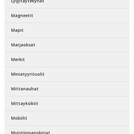
Lyijytäytekynät
Magneetit
Mapit
Marjaoksat
Merkit
Miniatyyrituolit
Mittanauhat
Mittayksiköt
Mobiilit
Muistiinpanokirjat