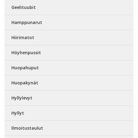
Geelituubit
Hamppunarut
Hiirimatot
Höyhenpussit
Huopahuput
Huopakynät
Hyllylevyt
Hyllyt
Ilmoitustaulut