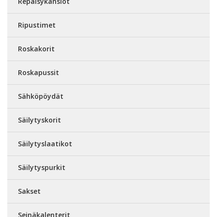
Repäisykansiot
Ripustimet
Roskakorit
Roskapussit
Sähköpöydät
Säilytyskorit
Säilytyslaatikot
Säilytyspurkit
Sakset
Seinäkalenterit