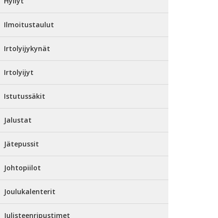
Hyllyt
Ilmoitustaulut
Irtolyijykynät
Irtolyijyt
Istutussäkit
Jalustat
Jätepussit
Johtopiilot
Joulukalenterit
Julisteenripustimet