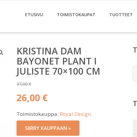
ETUSIVU
TOIMISTOKAUPAT
TUOTTEET
KRISTINA DAM
BAYONET PLANT I
JULISTE 70×100 CM
E
37,00
€
Alkuperäinen
26,00
€
hinta
Nykyinen
oli:
Toimistokauppa:
Royal Design
hinta
37,00 €.
on:
SIIRRY KAUPPAAN »
26,00 €.