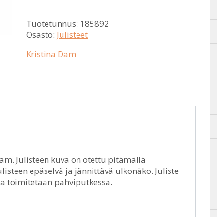
Tuotetunnus:
185892
Osasto:
Julisteet
Kristina Dam
Dam. Julisteen kuva on otettu pitämällä
isteen epäselvä ja jännittävä ulkonäko. Juliste
 ja toimitetaan pahviputkessa.