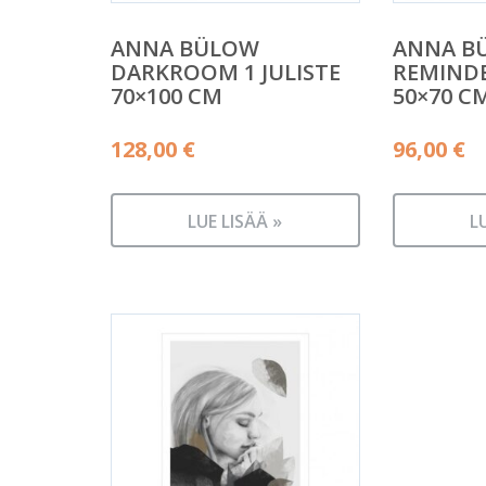
ANNA BÜLOW
ANNA BÜ
DARKROOM 1 JULISTE
REMINDE
70×100 CM
50×70 C
128,00
€
96,00
€
LUE LISÄÄ »
L