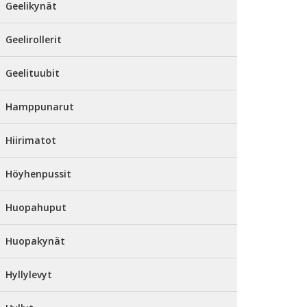
Geelikynät
Geelirollerit
Geelituubit
Hamppunarut
Hiirimatot
Höyhenpussit
Huopahuput
Huopakynät
Hyllylevyt