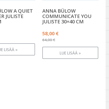
LOW A QUIET
ANNA BÜLOW
R JULISTE
COMMUNICATE YOU
M
JULISTE 30×40 CM
Alkuperäinen
58,00
€
hinta
64,00
€
Nykyinen
oli:
UE LISÄÄ »
hinta
64,00 €.
LUE LISÄÄ »
on:
58,00 €.