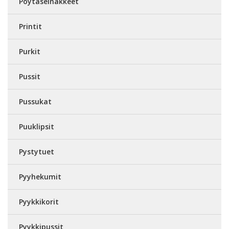
Pöytäseinäkkeet
Printit
Purkit
Pussit
Pussukat
Puuklipsit
Pystytuet
Pyyhekumit
Pyykkikorit
Pyykkipussit