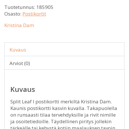
Tuotetunnus:
185905
Osasto:
Postikortit
Kristina Dam
Kuvaus
Arviot (0)
Kuvaus
Split Leaf I postikortti merkiltä Kristina Dam.
Kaunis postikortti kasvin kuvalla. Takapuolella
on runsaasti tilaa tervehdyksille ja rivit nimille
ja osoitetiedoille. Täydellinen piritys jollekin
tärkeälle tai kehystä kotiin maalauksen tavoin.