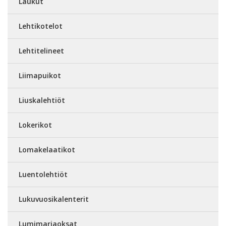
Laukut
Lehtikotelot
Lehtitelineet
Liimapuikot
Liuskalehtiöt
Lokerikot
Lomakelaatikot
Luentolehtiöt
Lukuvuosikalenterit
Lumimarjaoksat