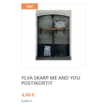
Ale!
YLVA SKARP ME AND YOU
POSTIKORTIT
Alkuperäinen
4,00
€
hinta
5,00
€