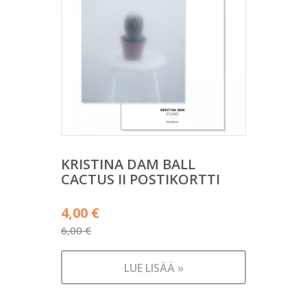
KRISTINA DAM BALL
CACTUS II POSTIKORTTI
Alkuperäinen
4,00
€
hinta
6,00
€
Nykyinen
oli:
hinta
6,00 €.
LUE LISÄÄ »
on:
4,00 €.