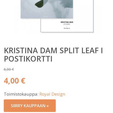
KRISTINA DAM SPLIT LEAF I
POSTIKORTTI
6,00
€
Alkuperäinen
4,00
€
hinta
Nykyinen
oli:
Toimistokauppa:
Royal Design
hinta
6,00 €.
on:
SIIRRY KAUPPAAN »
4,00 €.