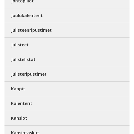
Johtopiilot
Joulukalenterit
Julisteenripustimet
Julisteet
Julistelistat
Julisteripustimet
Kaapit
Kalenterit
Kansiot
Kansiotaskut