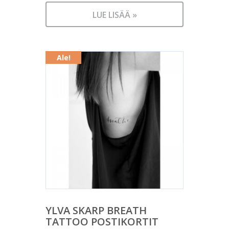
Nykyinen
oli:
hinta
5,00 €.
LUE LISÄÄ »
on:
4,00 €.
Ale!
YLVA SKARP BREATH
TATTOO POSTIKORTIT