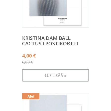
KRISTINA DAM BALL
CACTUS I POSTIKORTTI
Alkuperäinen
4,00
€
hinta
6,00
€
Nykyinen
oli:
hinta
6,00 €.
LUE LISÄÄ »
on:
4,00 €.
Ale!