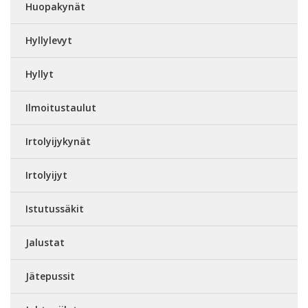
Huopakynät
Hyllylevyt
Hyllyt
Ilmoitustaulut
Irtolyijykynät
Irtolyijyt
Istutussäkit
Jalustat
Jätepussit