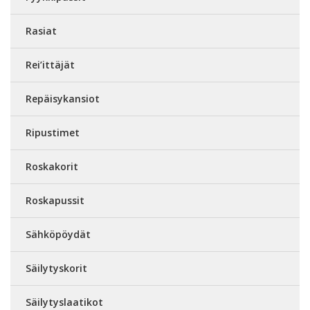
Rasiat
Rei’ittäjät
Repäisykansiot
Ripustimet
Roskakorit
Roskapussit
Sähköpöydät
Säilytyskorit
Säilytyslaatikot