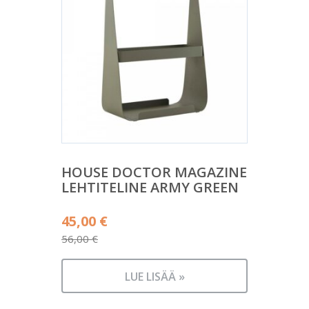
HOUSE DOCTOR MAGAZINE
LEHTITELINE ARMY GREEN
Alkuperäinen
45,00
€
hinta
56,00
€
Nykyinen
oli:
hinta
56,00 €.
LUE LISÄÄ »
on: