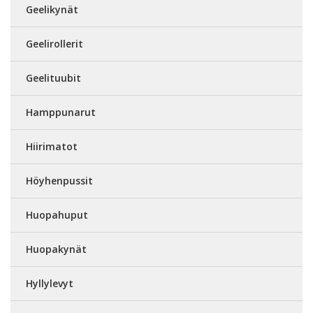
Geelikynät
Geelirollerit
Geelituubit
Hamppunarut
Hiirimatot
Höyhenpussit
Huopahuput
Huopakynät
Hyllylevyt