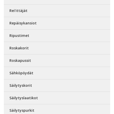
Rei’ittäjät
Repäisykansiot
Ripustimet
Roskakorit
Roskapussit
Sähköpöydät
Säilytyskorit
Säilytyslaatikot
Säilytyspurkit