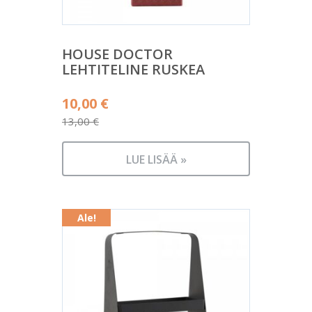
HOUSE DOCTOR
LEHTITELINE RUSKEA
Alkuperäinen
10,00
€
hinta
13,00
€
Nykyinen
oli:
hinta
13,00 €.
LUE LISÄÄ »
on:
10,00 €.
Ale!