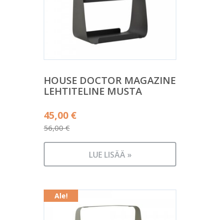
HOUSE DOCTOR MAGAZINE
LEHTITELINE MUSTA
Alkuperäinen
45,00
€
hinta
56,00
€
Nykyinen
oli:
hinta
56,00 €.
LUE LISÄÄ »
on:
45,00 €.
Ale!