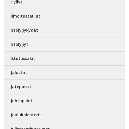
Hyllyt
Ilmoitustaulut
Irtolyijykynät
Irtolyijyt
Istutussäkit
Jalustat
Jätepussit
Johtopiilot
Joulukalenterit
Julisteenripustimet