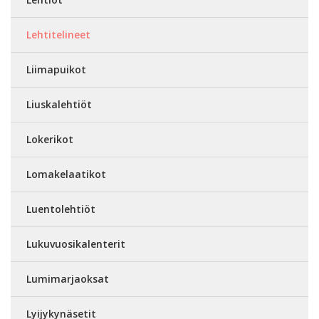
Lehtitelineet
Liimapuikot
Liuskalehtiöt
Lokerikot
Lomakelaatikot
Luentolehtiöt
Lukuvuosikalenterit
Lumimarjaoksat
Lyijykynäsetit