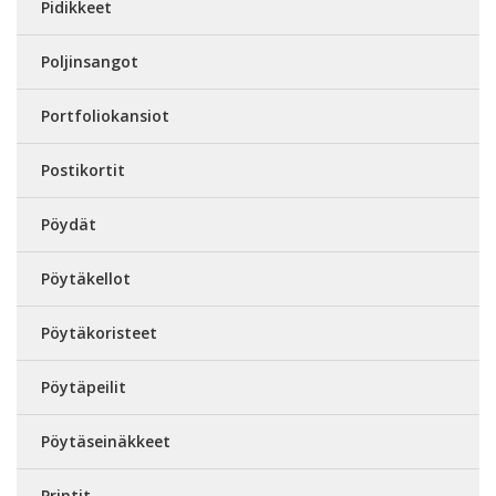
Pidikkeet
Poljinsangot
Portfoliokansiot
Postikortit
Pöydät
Pöytäkellot
Pöytäkoristeet
Pöytäpeilit
Pöytäseinäkkeet
Printit