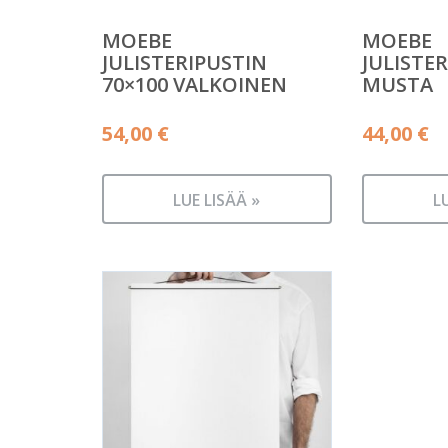
MOEBE
MOEBE
JULISTERIPUSTIN
JULISTER
70×100 VALKOINEN
MUSTA
54,00
€
44,00
€
LUE LISÄÄ »
L