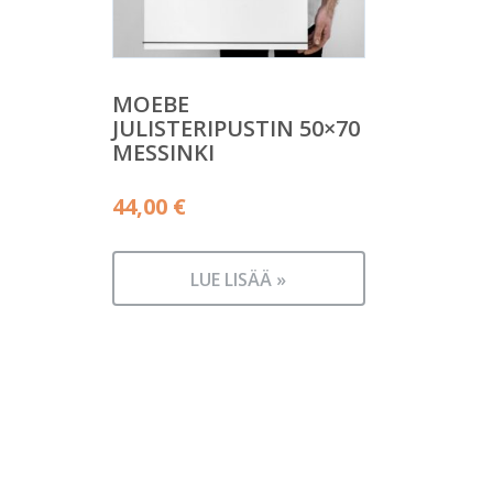
MOEBE
JULISTERIPUSTIN 50×70
MESSINKI
44,00
€
LUE LISÄÄ »