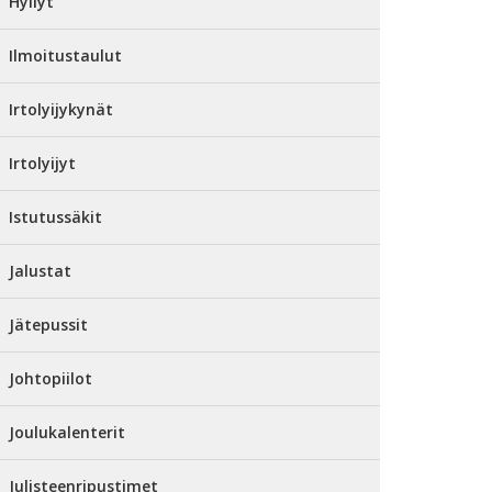
Hyllyt
Ilmoitustaulut
Irtolyijykynät
Irtolyijyt
Istutussäkit
Jalustat
Jätepussit
Johtopiilot
Joulukalenterit
Julisteenripustimet