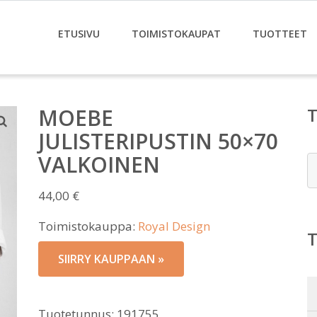
ETUSIVU
TOIMISTOKAUPAT
TUOTTEET
MOEBE
JULISTERIPUSTIN 50×70
VALKOINEN
E
44,00
€
Toimistokauppa:
Royal Design
SIIRRY KAUPPAAN »
Tuotetunnus:
191755