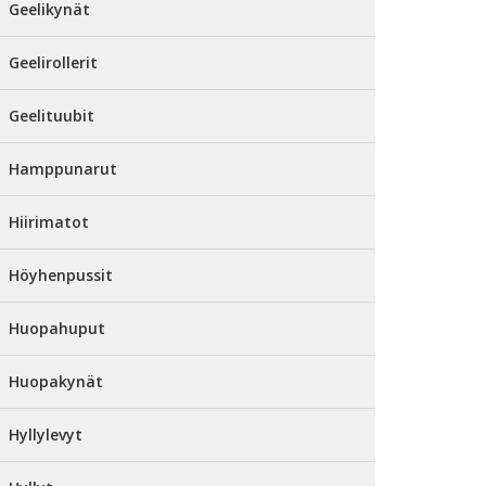
Geelikynät
Geelirollerit
Geelituubit
Hamppunarut
Hiirimatot
Höyhenpussit
Huopahuput
Huopakynät
Hyllylevyt