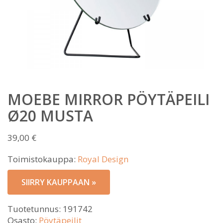
MOEBE MIRROR PÖYTÄPEILI
Ø20 MUSTA
39,00
€
Toimistokauppa:
Royal Design
SIIRRY KAUPPAAN »
Tuotetunnus:
191742
Osasto:
Pöytäpeilit