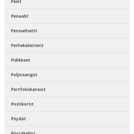
Peilit
Penaalit
Pensselisetit
Perhekalenterit
Pidikkeet
Poljinsangot
Portfoliokansiot
Postikortit
Pöydät
Pöytäkellot