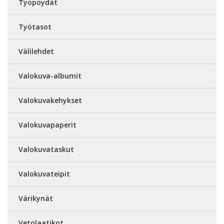
Työpöydät
Työtasot
Välilehdet
Valokuva-albumit
Valokuvakehykset
Valokuvapaperit
Valokuvataskut
Valokuvateipit
Värikynät
Vetolaatikot