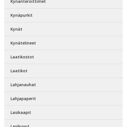
Kynänteroittimet
Kynäpurkit
Kynät
Kynätelineet
Laatikostot
Laatikot
Lahjanauhat
Lahjapaperit
Lasikaapit
Lasikuvut