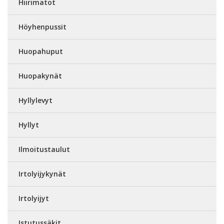
Hiirimatot
Höyhenpussit
Huopahuput
Huopakynät
Hyllylevyt
Hyllyt
Ilmoitustaulut
Irtolyijykynät
Irtolyijyt
Istutussäkit