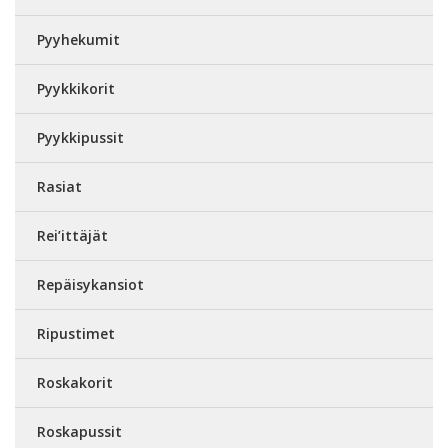
Pyyhekumit
Pyykkikorit
Pyykkipussit
Rasiat
Rei’ittäjät
Repäisykansiot
Ripustimet
Roskakorit
Roskapussit