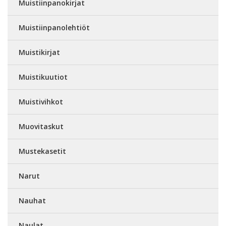
Muistiinpanokirjat
Muistiinpanolehtiöt
Muistikirjat
Muistikuutiot
Muistivihkot
Muovitaskut
Mustekasetit
Narut
Nauhat
Naulat