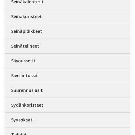
Seinäkalenterit
Seinäkoristeet
Seinäpidikkeet
Seinätelineet
Siivoussetit
Sivellintussit
Suurennuslasit
Sydänkoristeet
Syysoksat
Tähdet