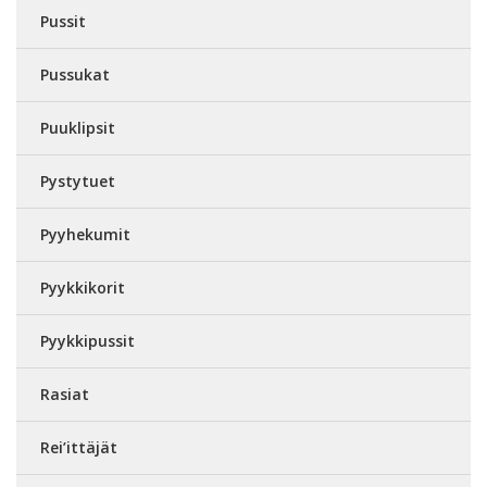
Pussit
Pussukat
Puuklipsit
Pystytuet
Pyyhekumit
Pyykkikorit
Pyykkipussit
Rasiat
Rei’ittäjät