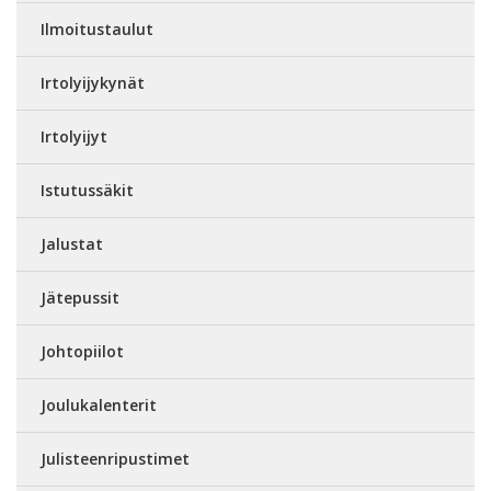
Ilmoitustaulut
Irtolyijykynät
Irtolyijyt
Istutussäkit
Jalustat
Jätepussit
Johtopiilot
Joulukalenterit
Julisteenripustimet