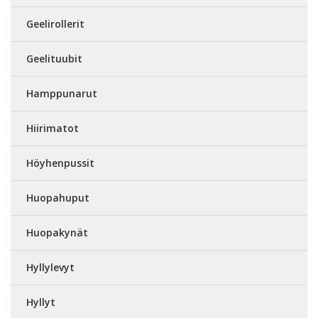
Geelirollerit
Geelituubit
Hamppunarut
Hiirimatot
Höyhenpussit
Huopahuput
Huopakynät
Hyllylevyt
Hyllyt