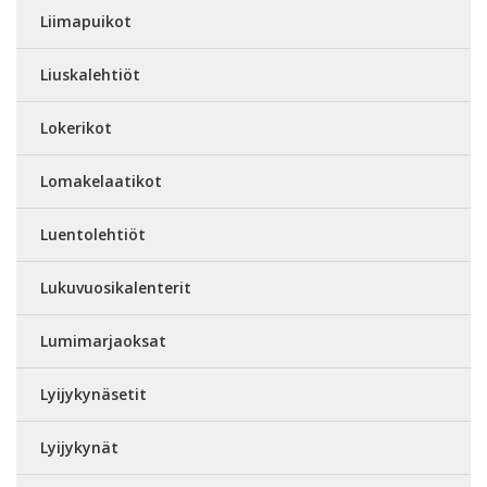
Liimapuikot
Liuskalehtiöt
Lokerikot
Lomakelaatikot
Luentolehtiöt
Lukuvuosikalenterit
Lumimarjaoksat
Lyijykynäsetit
Lyijykynät