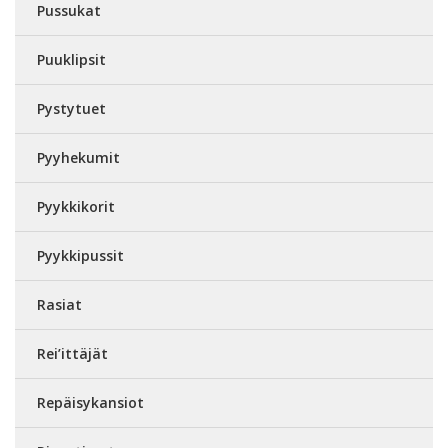
Pussukat
Puuklipsit
Pystytuet
Pyyhekumit
Pyykkikorit
Pyykkipussit
Rasiat
Rei’ittäjät
Repäisykansiot