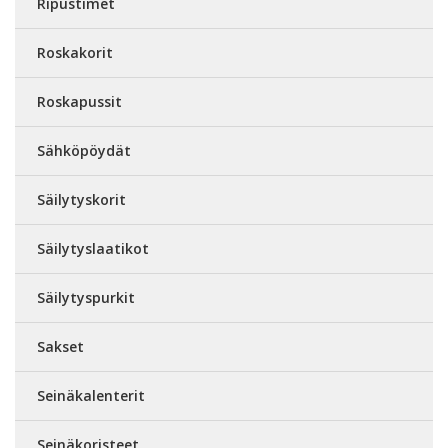
Ripustimet
Roskakorit
Roskapussit
Sähköpöydät
Säilytyskorit
Säilytyslaatikot
Säilytyspurkit
Sakset
Seinäkalenterit
Seinäkoristeet