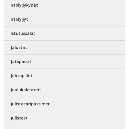
Irtolyijykynät
Irtolyijyt
Istutussäkit
Jalustat
Jätepussit
Johtopiilot
Joulukalenterit
Julisteenripustimet
Julisteet