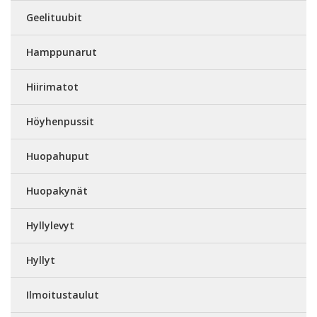
Geelituubit
Hamppunarut
Hiirimatot
Höyhenpussit
Huopahuput
Huopakynät
Hyllylevyt
Hyllyt
Ilmoitustaulut