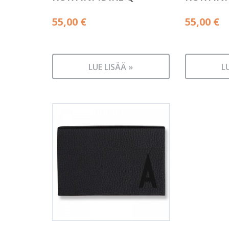
55,00
€
55,00
€
LUE LISÄÄ »
L