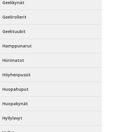
Geelikynät
Geelirollerit
Geelituubit
Hamppunarut
Hiirimatot
Höyhenpussit
Huopahuput
Huopakynät
Hyllylevyt