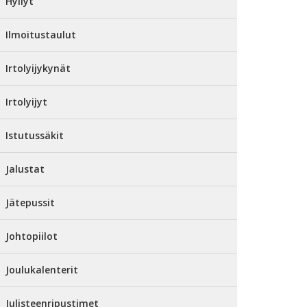
Hyllyt
Ilmoitustaulut
Irtolyijykynät
Irtolyijyt
Istutussäkit
Jalustat
Jätepussit
Johtopiilot
Joulukalenterit
Julisteenripustimet