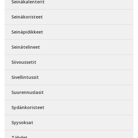
Seinäkalenterit
Seinäkoristeet
Seinäpidikkeet
Seinätelineet
Siivoussetit
Sivellintussit
Suurennuslasit
Sydänkoristeet
Syysoksat
Tähdet