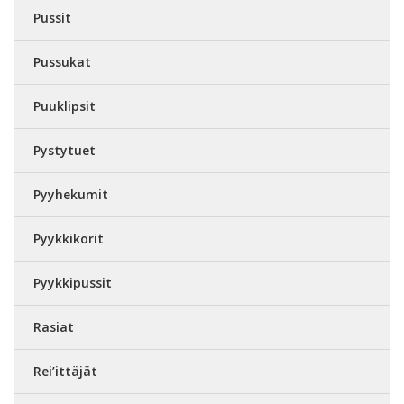
Pussit
Pussukat
Puuklipsit
Pystytuet
Pyyhekumit
Pyykkikorit
Pyykkipussit
Rasiat
Rei’ittäjät