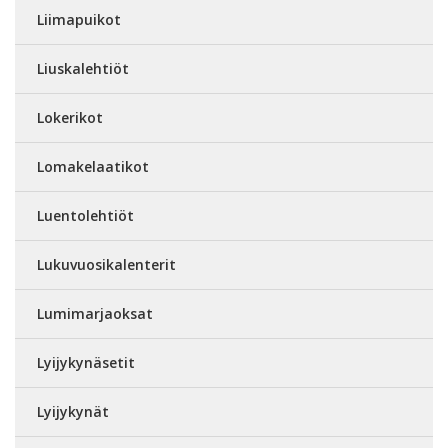
Liimapuikot
Liuskalehtiöt
Lokerikot
Lomakelaatikot
Luentolehtiöt
Lukuvuosikalenterit
Lumimarjaoksat
Lyijykynäsetit
Lyijykynät