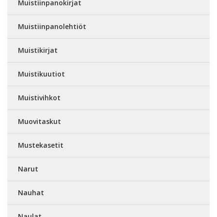
Muistiinpanokirjat
Muistiinpanolehtiöt
Muistikirjat
Muistikuutiot
Muistivihkot
Muovitaskut
Mustekasetit
Narut
Nauhat
Naulat