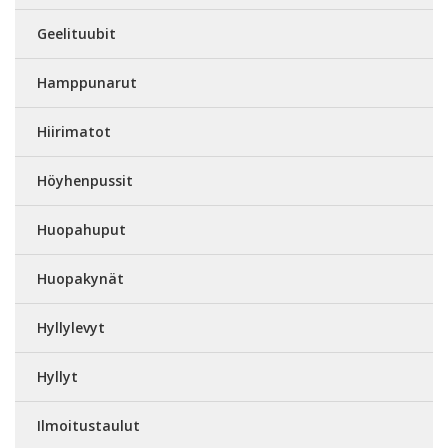
Geelituubit
Hamppunarut
Hiirimatot
Höyhenpussit
Huopahuput
Huopakynät
Hyllylevyt
Hyllyt
Ilmoitustaulut