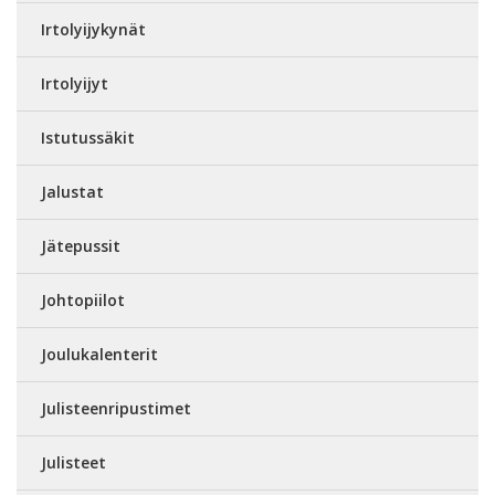
Irtolyijykynät
Irtolyijyt
Istutussäkit
Jalustat
Jätepussit
Johtopiilot
Joulukalenterit
Julisteenripustimet
Julisteet