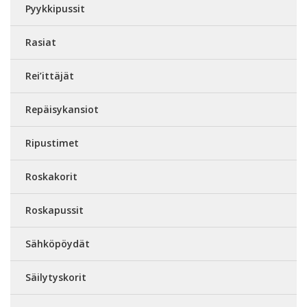
Pyykkipussit
Rasiat
Rei’ittäjät
Repäisykansiot
Ripustimet
Roskakorit
Roskapussit
Sähköpöydät
Säilytyskorit