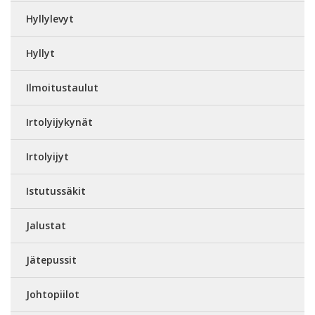
Hyllylevyt
Hyllyt
Ilmoitustaulut
Irtolyijykynät
Irtolyijyt
Istutussäkit
Jalustat
Jätepussit
Johtopiilot