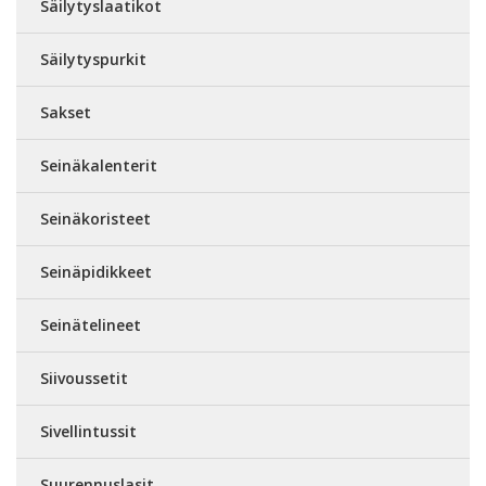
Säilytyslaatikot
Säilytyspurkit
Sakset
Seinäkalenterit
Seinäkoristeet
Seinäpidikkeet
Seinätelineet
Siivoussetit
Sivellintussit
Suurennuslasit