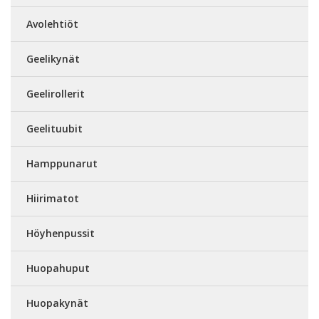
Avolehtiöt
Geelikynät
Geelirollerit
Geelituubit
Hamppunarut
Hiirimatot
Höyhenpussit
Huopahuput
Huopakynät