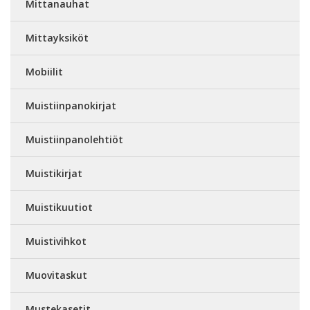
Mittanauhat
Mittayksiköt
Mobiilit
Muistiinpanokirjat
Muistiinpanolehtiöt
Muistikirjat
Muistikuutiot
Muistivihkot
Muovitaskut
Mustekasetit