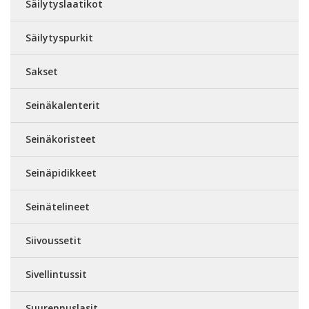
Säilytyslaatikot
Säilytyspurkit
Sakset
Seinäkalenterit
Seinäkoristeet
Seinäpidikkeet
Seinätelineet
Siivoussetit
Sivellintussit
Suurennuslasit