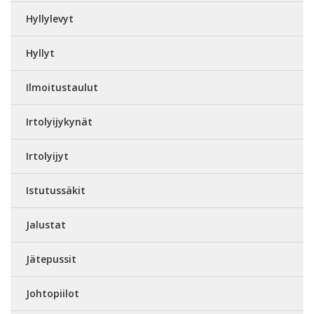
Hyllylevyt
Hyllyt
Ilmoitustaulut
Irtolyijykynät
Irtolyijyt
Istutussäkit
Jalustat
Jätepussit
Johtopiilot