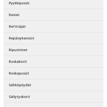
Pyykkipussit
Rasiat
Rei’ittäjät
Repäisykansiot
Ripustimet
Roskakorit
Roskapussit
Sähköpöydät
Säilytyskorit