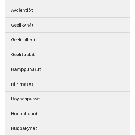
Avolehtiöt
Geelikynät
Geelirollerit
Geelituubit
Hamppunarut
Hiirimatot
Höyhenpussit
Huopahuput
Huopakynät