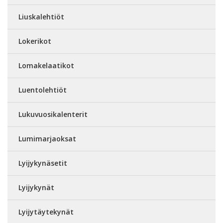
Liuskalehtiöt
Lokerikot
Lomakelaatikot
Luentolehtiöt
Lukuvuosikalenterit
Lumimarjaoksat
Lyijykynäsetit
Lyijykynät
Lyijytäytekynät