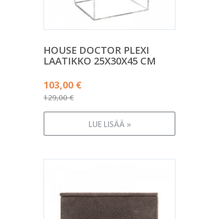
HOUSE DOCTOR PLEXI
LAATIKKO 25X30X45 CM
Alkuperäinen
103,00
€
hinta
129,00
€
Nykyinen
oli:
hinta
129,00 €.
LUE LISÄÄ »
on:
103,00 €.