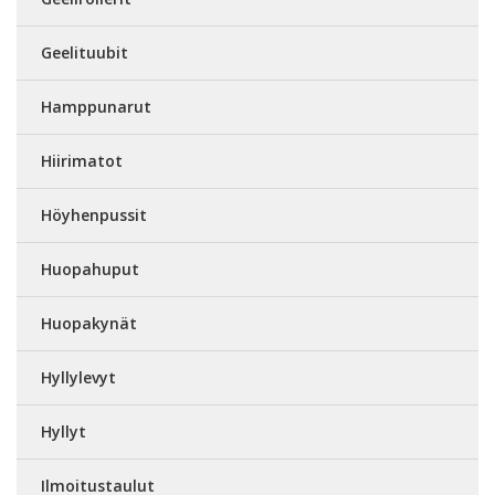
Geelituubit
Hamppunarut
Hiirimatot
Höyhenpussit
Huopahuput
Huopakynät
Hyllylevyt
Hyllyt
Ilmoitustaulut