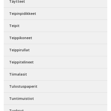
Täytteet
Teipinpidikkeet
Teipit
Teippikoneet
Teippirullat
Teippitelineet
Tiimalasit
Tulostuspaperit
Tuntimuistiot
Tuoksut