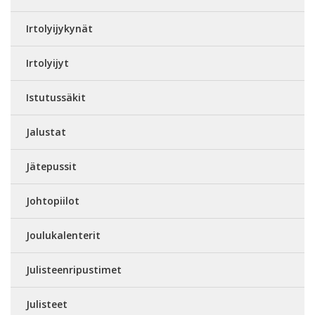
Irtolyijykynät
Irtolyijyt
Istutussäkit
Jalustat
Jätepussit
Johtopiilot
Joulukalenterit
Julisteenripustimet
Julisteet