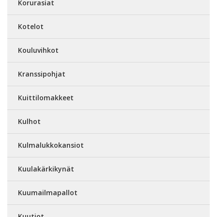
Korurasiat
Kotelot
Kouluvihkot
Kranssipohjat
Kuittilomakkeet
Kulhot
Kulmalukkokansiot
Kuulakärkikynät
Kuumailmapallot
Kuutiot