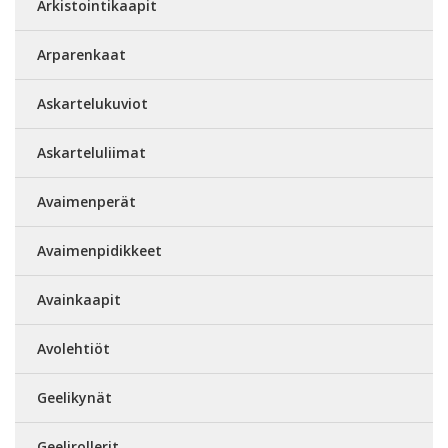
Arkistointikaapit
Arparenkaat
Askartelukuviot
Askarteluliimat
Avaimenperät
Avaimenpidikkeet
Avainkaapit
Avolehtiöt
Geelikynät
Geelirollerit