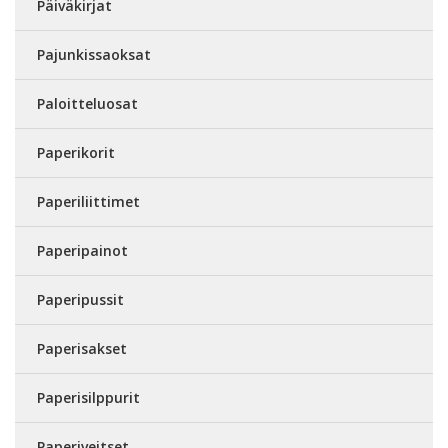
Päiväkirjat
Pajunkissaoksat
Paloitteluosat
Paperikorit
Paperiliittimet
Paperipainot
Paperipussit
Paperisakset
Paperisilppurit
Paperiveitset