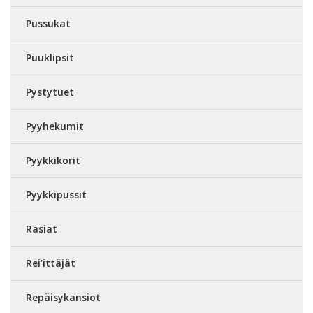
Pussukat
Puuklipsit
Pystytuet
Pyyhekumit
Pyykkikorit
Pyykkipussit
Rasiat
Rei’ittäjät
Repäisykansiot