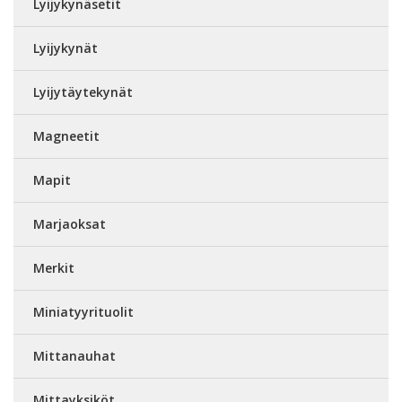
Lyijykynäsetit
Lyijykynät
Lyijytäytekynät
Magneetit
Mapit
Marjaoksat
Merkit
Miniatyyrituolit
Mittanauhat
Mittayksiköt