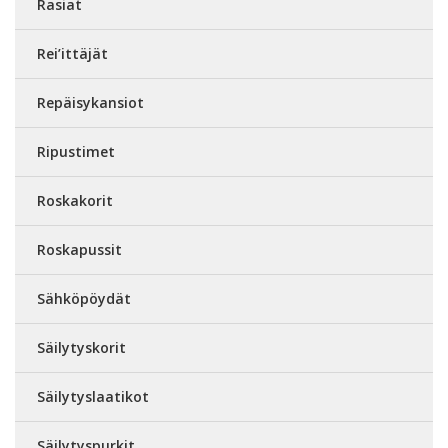
Rasiat
Rei’ittäjät
Repäisykansiot
Ripustimet
Roskakorit
Roskapussit
Sähköpöydät
Säilytyskorit
Säilytyslaatikot
Säilytyspurkit