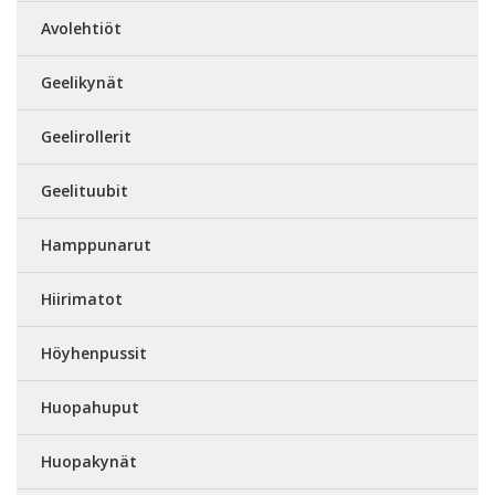
Avolehtiöt
Geelikynät
Geelirollerit
Geelituubit
Hamppunarut
Hiirimatot
Höyhenpussit
Huopahuput
Huopakynät