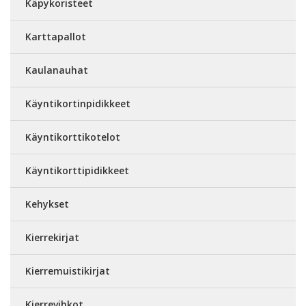
Käpykoristeet
Karttapallot
Kaulanauhat
Käyntikortinpidikkeet
Käyntikorttikotelot
Käyntikorttipidikkeet
Kehykset
Kierrekirjat
Kierremuistikirjat
Kierrevihkot