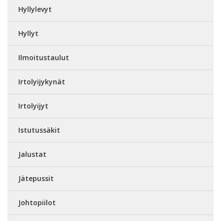
Hyllylevyt
Hyllyt
Ilmoitustaulut
Irtolyijykynät
Irtolyijyt
Istutussäkit
Jalustat
Jätepussit
Johtopiilot