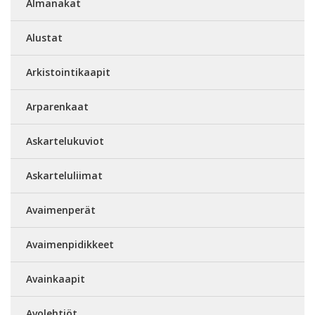
Almanakat
Alustat
Arkistointikaapit
Arparenkaat
Askartelukuviot
Askarteluliimat
Avaimenperät
Avaimenpidikkeet
Avainkaapit
Avolehtiöt