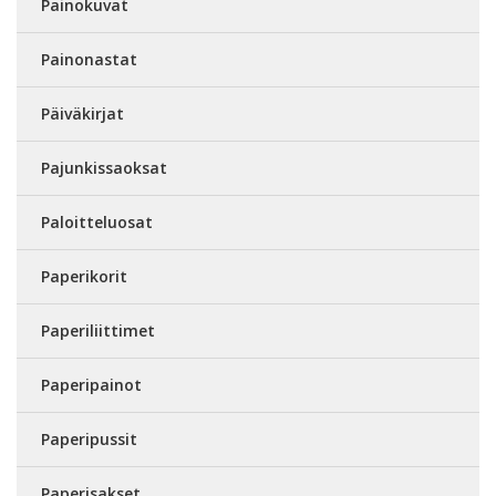
Painokuvat
Painonastat
Päiväkirjat
Pajunkissaoksat
Paloitteluosat
Paperikorit
Paperiliittimet
Paperipainot
Paperipussit
Paperisakset