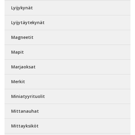
Lyijykynät
Lyijytäytekynät
Magneetit
Mapit
Marjaoksat
Merkit
Miniatyyrituolit
Mittanauhat
Mittayksiköt