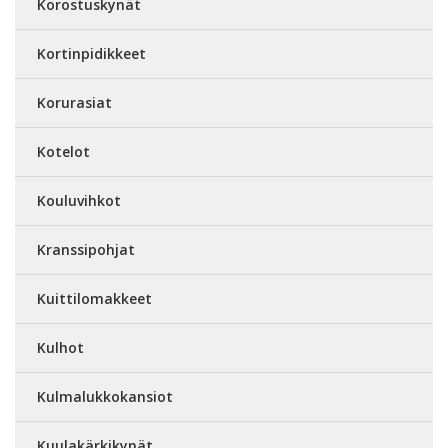
Korostuskynät
Kortinpidikkeet
Korurasiat
Kotelot
Kouluvihkot
Kranssipohjat
Kuittilomakkeet
Kulhot
Kulmalukkokansiot
Kuulakärkikynät