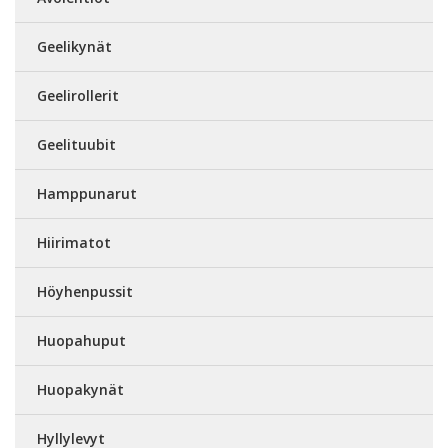
Geelikynät
Geelirollerit
Geelituubit
Hamppunarut
Hiirimatot
Höyhenpussit
Huopahuput
Huopakynät
Hyllylevyt