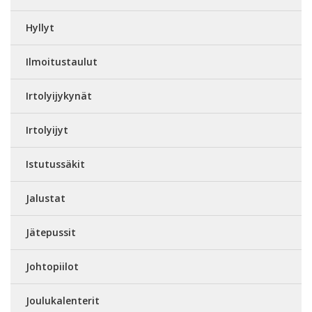
Hyllyt
Ilmoitustaulut
Irtolyijykynät
Irtolyijyt
Istutussäkit
Jalustat
Jätepussit
Johtopiilot
Joulukalenterit