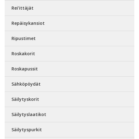
Rei’ittäjät
Repäisykansiot
Ripustimet
Roskakorit
Roskapussit
Sähköpöydät
Säilytyskorit
Säilytyslaatikot
Säilytyspurkit