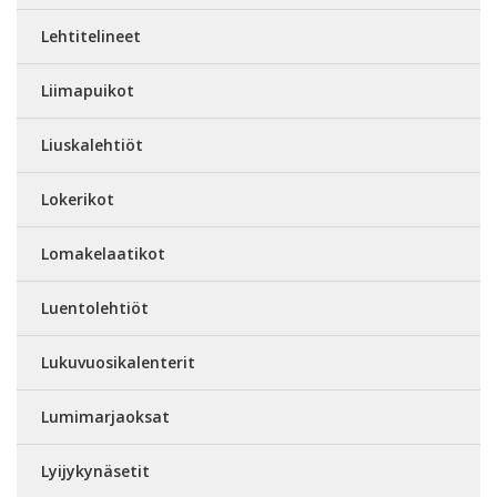
Lehtitelineet
Liimapuikot
Liuskalehtiöt
Lokerikot
Lomakelaatikot
Luentolehtiöt
Lukuvuosikalenterit
Lumimarjaoksat
Lyijykynäsetit