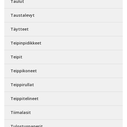
Taulut
Taustalevyt
Täytteet
Teipinpidikkeet
Teipit
Teippikoneet
Teippirullat
Teippitelineet
Tiimalasit
Tulostuspaperit