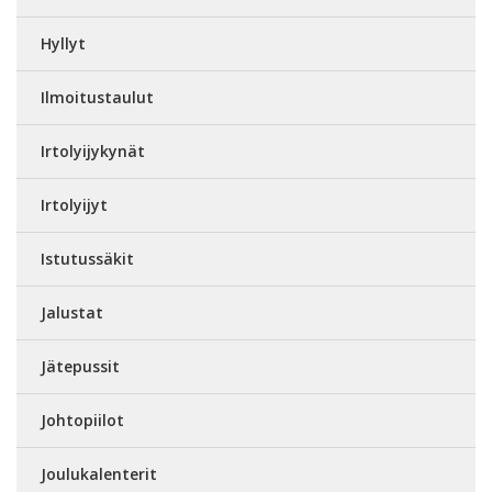
Hyllyt
Ilmoitustaulut
Irtolyijykynät
Irtolyijyt
Istutussäkit
Jalustat
Jätepussit
Johtopiilot
Joulukalenterit