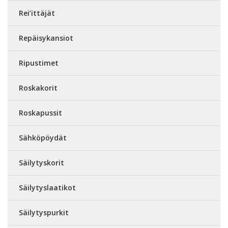
Rei’ittäjät
Repäisykansiot
Ripustimet
Roskakorit
Roskapussit
Sähköpöydät
Säilytyskorit
Säilytyslaatikot
Säilytyspurkit