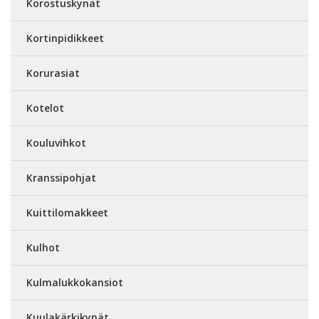
Korostuskynät
Kortinpidikkeet
Korurasiat
Kotelot
Kouluvihkot
Kranssipohjat
Kuittilomakkeet
Kulhot
Kulmalukkokansiot
Kuulakärkikynät