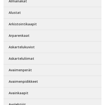
Almanakat
Alustat
Arkistointikaapit
Arparenkaat
Askartelukuviot
Askarteluliimat
Avaimenperät
Avaimenpidikkeet
Avainkaapit
Avolehtiöt