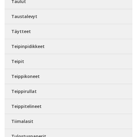
Taulut
Taustalevyt
Täytteet
Teipinpidikkeet
Teipit
Teippikoneet
Teippirullat
Teippitelineet
Tiimalasit
Tulostuspaperit