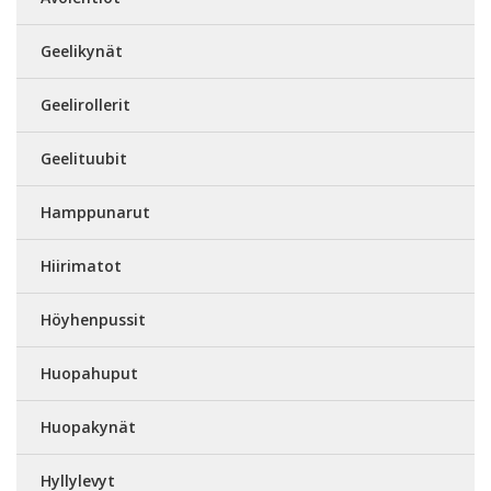
Geelikynät
Geelirollerit
Geelituubit
Hamppunarut
Hiirimatot
Höyhenpussit
Huopahuput
Huopakynät
Hyllylevyt