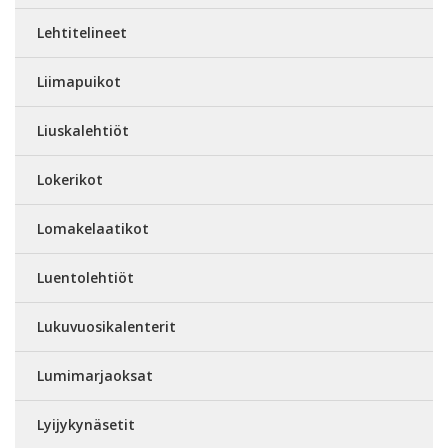
Lehtitelineet
Liimapuikot
Liuskalehtiöt
Lokerikot
Lomakelaatikot
Luentolehtiöt
Lukuvuosikalenterit
Lumimarjaoksat
Lyijykynäsetit