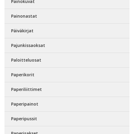
Painokuvat
Painonastat
Päiväkirjat
Pajunkissaoksat
Paloitteluosat
Paperikorit
Paperiliittimet
Paperipainot
Paperipussit
Paperisakset