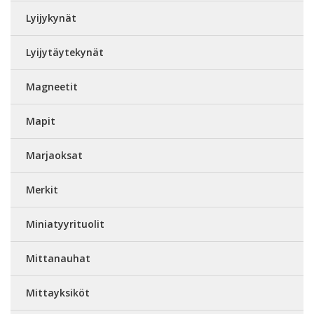
Lyijykynät
Lyijytäytekynät
Magneetit
Mapit
Marjaoksat
Merkit
Miniatyyrituolit
Mittanauhat
Mittayksiköt