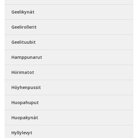
Geelikynät
Geelirollerit
Geelituubit
Hamppunarut
Hiirimatot
Höyhenpussit
Huopahuput
Huopakynät
Hyllylevyt