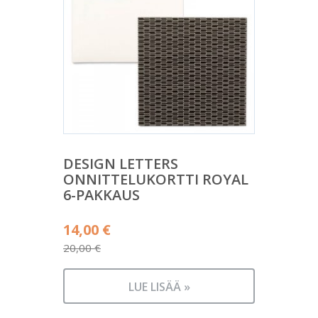
DESIGN LETTERS
ONNITTELUKORTTI ROYAL
6-PAKKAUS
Alkuperäinen
14,00
€
hinta
20,00
€
Nykyinen
oli:
hinta
20,00 €.
LUE LISÄÄ »
on: