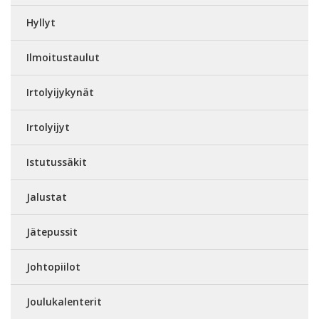
Hyllyt
Ilmoitustaulut
Irtolyijykynät
Irtolyijyt
Istutussäkit
Jalustat
Jätepussit
Johtopiilot
Joulukalenterit