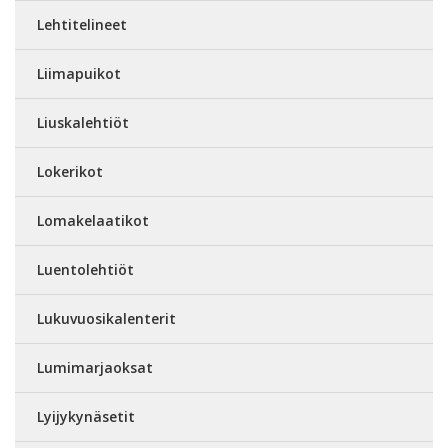
Lehtitelineet
Liimapuikot
Liuskalehtiöt
Lokerikot
Lomakelaatikot
Luentolehtiöt
Lukuvuosikalenterit
Lumimarjaoksat
Lyijykynäsetit