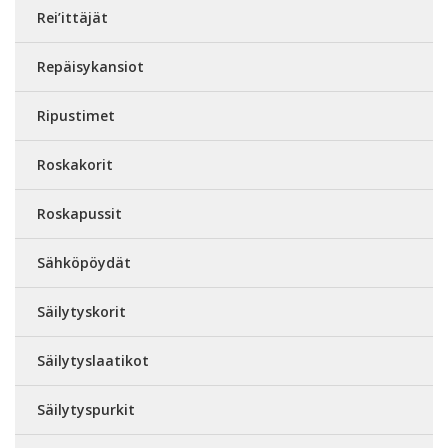
Rei’ittäjät
Repäisykansiot
Ripustimet
Roskakorit
Roskapussit
Sähköpöydät
Säilytyskorit
Säilytyslaatikot
Säilytyspurkit