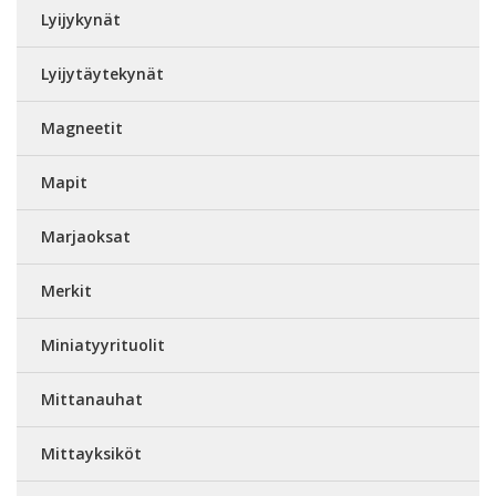
Lyijykynät
Lyijytäytekynät
Magneetit
Mapit
Marjaoksat
Merkit
Miniatyyrituolit
Mittanauhat
Mittayksiköt