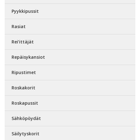
Pyykkipussit
Rasiat
Rei’ittäjät
Repäisykansiot
Ripustimet
Roskakorit
Roskapussit
Sähköpöydät
Säilytyskorit