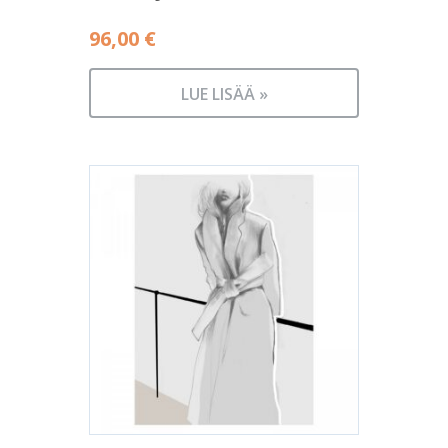
96,00
€
LUE LISÄÄ »