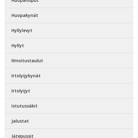
Huopahuput
Huopakynät
Hyllylevyt
Hyllyt
Ilmoitustaulut
Irtolyijykynät
Irtolyijyt
Istutussäkit
Jalustat
Jätepussit