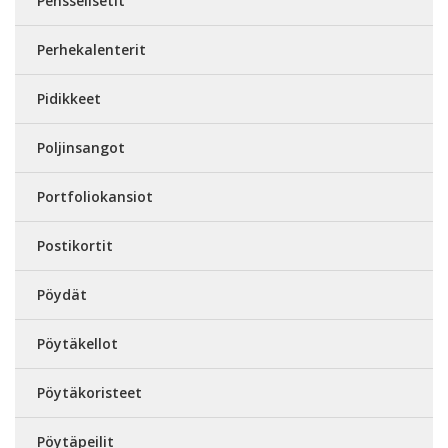
Pensselisetit
Perhekalenterit
Pidikkeet
Poljinsangot
Portfoliokansiot
Postikortit
Pöydät
Pöytäkellot
Pöytäkoristeet
Pöytäpeilit