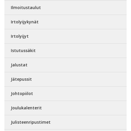
Ilmoitustaulut
Irtolyijykynät
Irtolyijyt
Istutussäkit
Jalustat
Jätepussit
Johtopiilot
Joulukalenterit
Julisteenripustimet