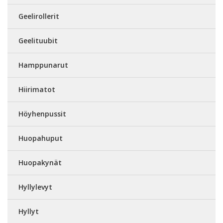
Geelirollerit
Geelituubit
Hamppunarut
Hiirimatot
Höyhenpussit
Huopahuput
Huopakynät
Hyllylevyt
Hyllyt