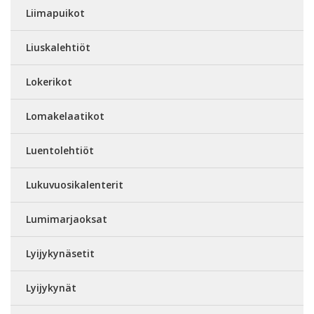
Liimapuikot
Liuskalehtiöt
Lokerikot
Lomakelaatikot
Luentolehtiöt
Lukuvuosikalenterit
Lumimarjaoksat
Lyijykynäsetit
Lyijykynät