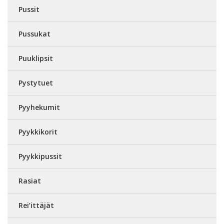
Pussit
Pussukat
Puuklipsit
Pystytuet
Pyyhekumit
Pyykkikorit
Pyykkipussit
Rasiat
Rei’ittäjät