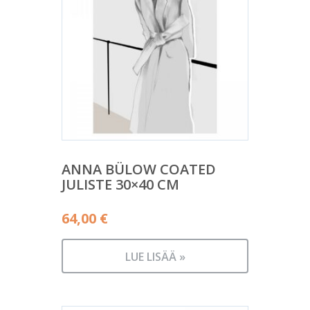
ANNA BÜLOW COATED
JULISTE 30×40 CM
64,00
€
LUE LISÄÄ »