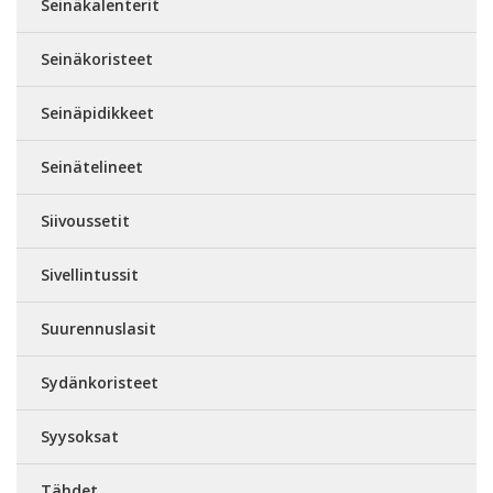
Seinäkalenterit
Seinäkoristeet
Seinäpidikkeet
Seinätelineet
Siivoussetit
Sivellintussit
Suurennuslasit
Sydänkoristeet
Syysoksat
Tähdet