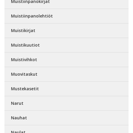
Muistiinpanokirjat
Muistiinpanolehtiöt
Muistikirjat
Muistikuutiot
Muistivihkot
Muovitaskut
Mustekasetit
Narut
Nauhat
Naulat