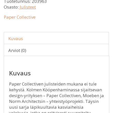
Tuotetunnus:
203963
Osasto:
Julisteet
Paper Collective
Kuvaus
Arviot (0)
Kuvaus
Paper Collectiven julisteiden mukana ei tule
kehystä. Kolmen Kööpenhaminassa sijaitsevan
design-yrityksen – Paper Collectiven, Moeben ja
Norm Architectsin – yhteistyöprojekti. Täysin
uusi sarja läpikuultavia kasviaiheisia
valokuvia, jotka on erityisesti suunniteltu