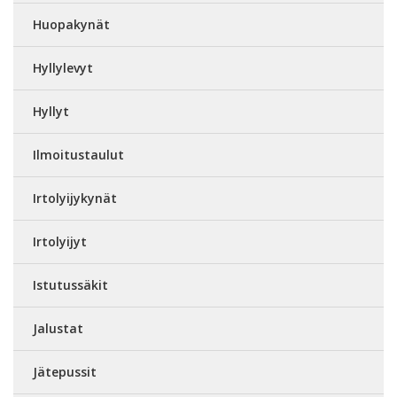
Huopakynät
Hyllylevyt
Hyllyt
Ilmoitustaulut
Irtolyijykynät
Irtolyijyt
Istutussäkit
Jalustat
Jätepussit