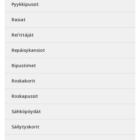
Pyykkipussit
Rasiat
Rei’ittäjät
Repäisykansiot
Ripustimet
Roskakorit
Roskapussit
Sähköpöydät
Säilytyskorit