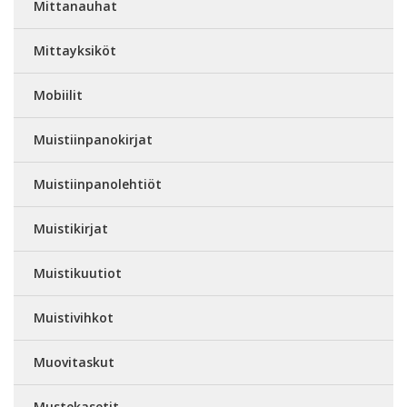
Mittanauhat
Mittayksiköt
Mobiilit
Muistiinpanokirjat
Muistiinpanolehtiöt
Muistikirjat
Muistikuutiot
Muistivihkot
Muovitaskut
Mustekasetit