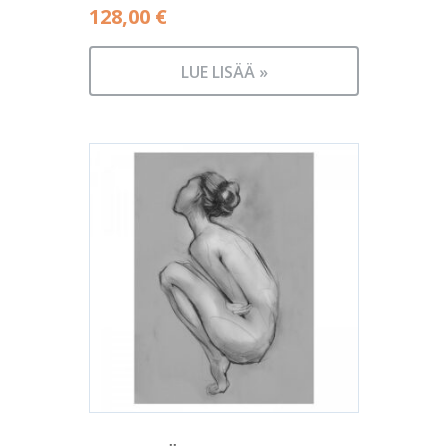
128,00
€
LUE LISÄÄ »