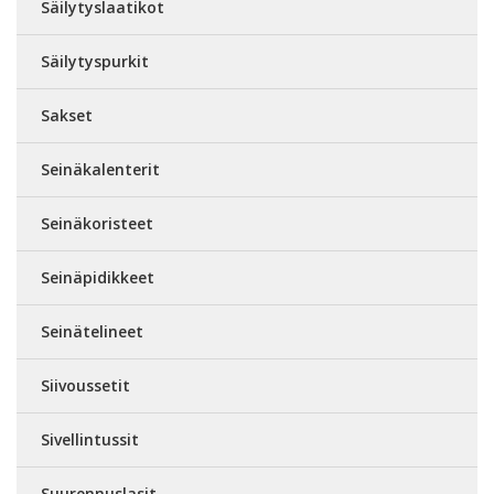
Säilytyslaatikot
Säilytyspurkit
Sakset
Seinäkalenterit
Seinäkoristeet
Seinäpidikkeet
Seinätelineet
Siivoussetit
Sivellintussit
Suurennuslasit