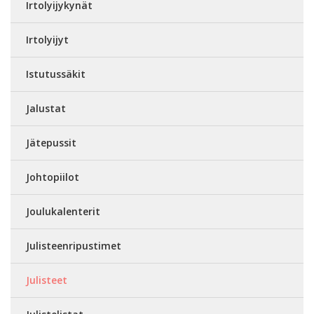
Irtolyijykynät
Irtolyijyt
Istutussäkit
Jalustat
Jätepussit
Johtopiilot
Joulukalenterit
Julisteenripustimet
Julisteet