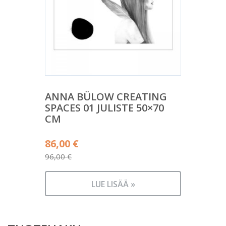
ANNA BÜLOW CREATING
SPACES 01 JULISTE 50×70
CM
Alkuperäinen
86,00
€
hinta
96,00
€
Nykyinen
oli:
hinta
96,00 €.
LUE LISÄÄ »
on:
86,00 €.