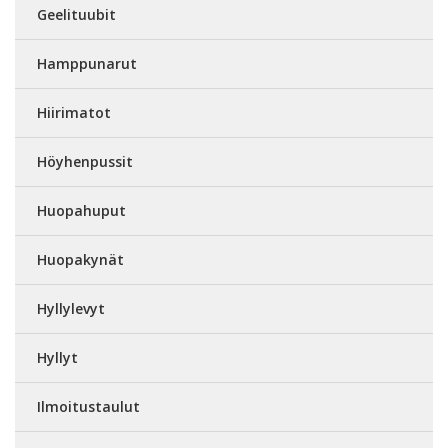
Geelituubit
Hamppunarut
Hiirimatot
Höyhenpussit
Huopahuput
Huopakynät
Hyllylevyt
Hyllyt
Ilmoitustaulut