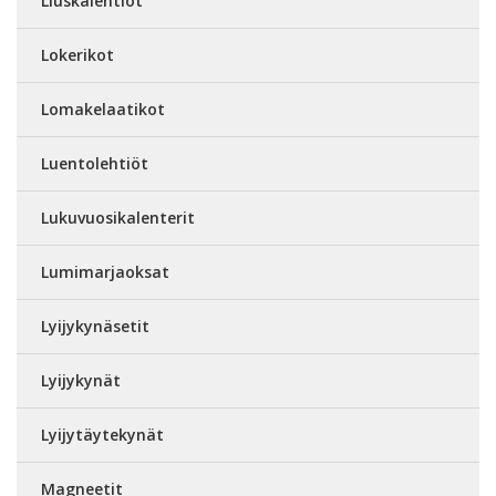
Liuskalehtiöt
Lokerikot
Lomakelaatikot
Luentolehtiöt
Lukuvuosikalenterit
Lumimarjaoksat
Lyijykynäsetit
Lyijykynät
Lyijytäytekynät
Magneetit