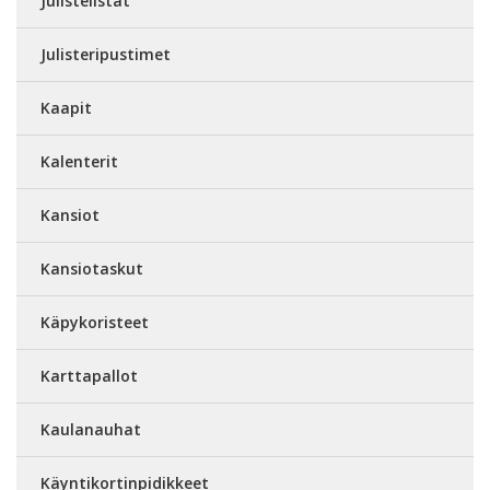
Julistelistat
Julisteripustimet
Kaapit
Kalenterit
Kansiot
Kansiotaskut
Käpykoristeet
Karttapallot
Kaulanauhat
Käyntikortinpidikkeet