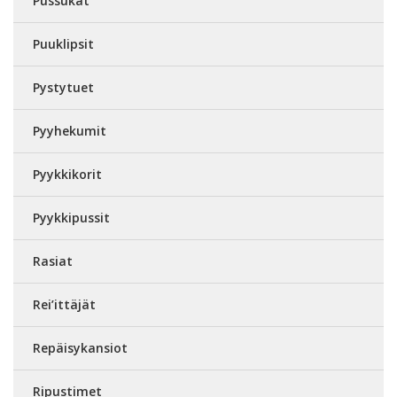
Pussukat
Puuklipsit
Pystytuet
Pyyhekumit
Pyykkikorit
Pyykkipussit
Rasiat
Rei’ittäjät
Repäisykansiot
Ripustimet