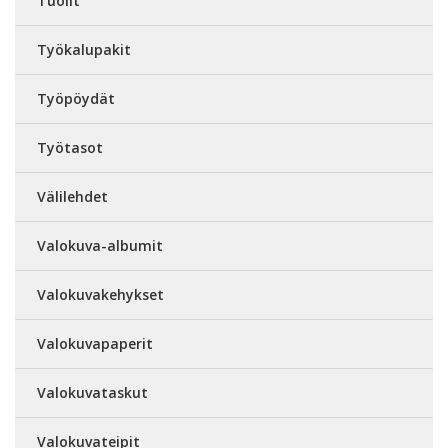
Tuolit
Työkalupakit
Työpöydät
Työtasot
Välilehdet
Valokuva-albumit
Valokuvakehykset
Valokuvapaperit
Valokuvataskut
Valokuvateipit