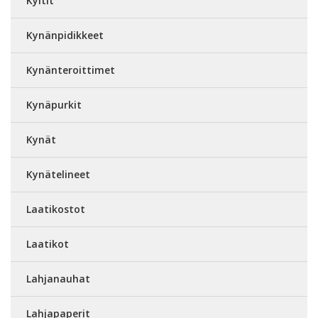
Kyltit
Kynänpidikkeet
Kynänteroittimet
Kynäpurkit
Kynät
Kynätelineet
Laatikostot
Laatikot
Lahjanauhat
Lahjapaperit