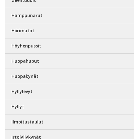
Geelituubit
Hamppunarut
Hiirimatot
Höyhenpussit
Huopahuput
Huopakynät
Hyllylevyt
Hyllyt
Ilmoitustaulut
Irtolyijykynät