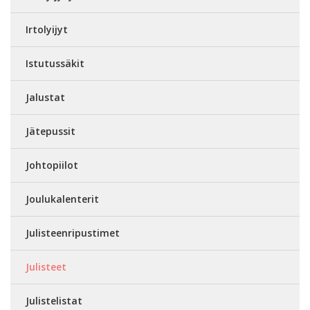
Irtolyijyt
Istutussäkit
Jalustat
Jätepussit
Johtopiilot
Joulukalenterit
Julisteenripustimet
Julisteet
Julistelistat