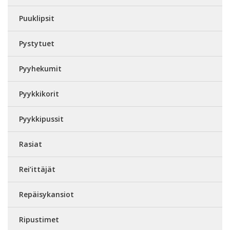
Puuklipsit
Pystytuet
Pyyhekumit
Pyykkikorit
Pyykkipussit
Rasiat
Rei’ittäjät
Repäisykansiot
Ripustimet