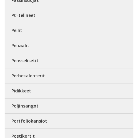
Passinsuojat
PC-telineet
Peilit
Penaalit
Pensselisetit
Perhekalenterit
Pidikkeet
Poljinsangot
Portfoliokansiot
Postikortit