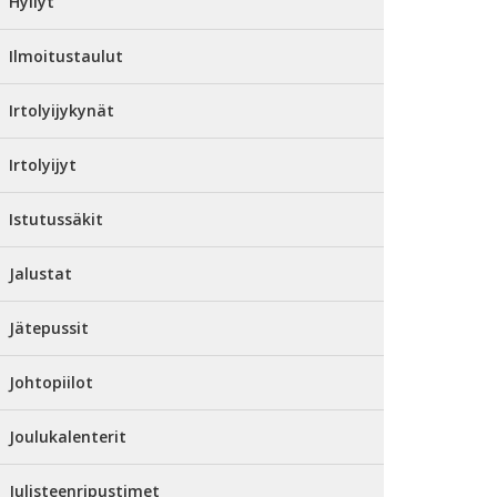
Hyllyt
Ilmoitustaulut
Irtolyijykynät
Irtolyijyt
Istutussäkit
Jalustat
Jätepussit
Johtopiilot
Joulukalenterit
Julisteenripustimet