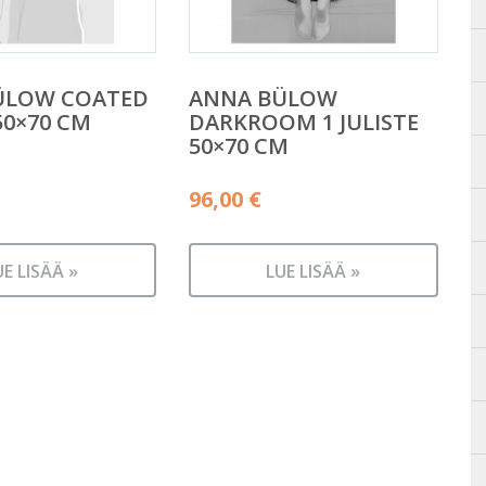
ÜLOW COATED
ANNA BÜLOW
50×70 CM
DARKROOM 1 JULISTE
50×70 CM
96,00
€
UE LISÄÄ »
LUE LISÄÄ »