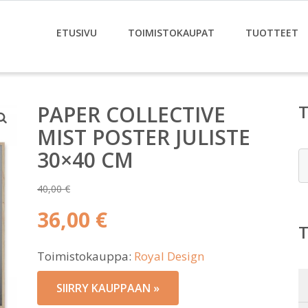
ETUSIVU
TOIMISTOKAUPAT
TUOTTEET
PAPER COLLECTIVE
MIST POSTER JULISTE
30×40 CM
E
40,00
€
Alkuperäinen
36,00
€
hinta
Nykyinen
oli:
Toimistokauppa:
Royal Design
hinta
40,00 €.
on:
SIIRRY KAUPPAAN »
36,00 €.