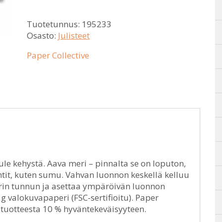
Tuotetunnus:
195233
Osasto:
Julisteet
Paper Collective
ule kehystä. Aava meri – pinnalta se on loputon,
entit, kuten sumu. Vahvan luonnon keskellä kelluu
rin tunnun ja asettaa ympäröivän luonnon
 g valokuvapaperi (FSC-sertifioitu). Paper
ä tuotteesta 10 % hyväntekeväisyyteen.