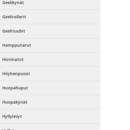
Geelikynät
Geelirollerit
Geelituubit
Hamppunarut
Hiirimatot
Höyhenpussit
Huopahuput
Huopakynät
Hyllylevyt