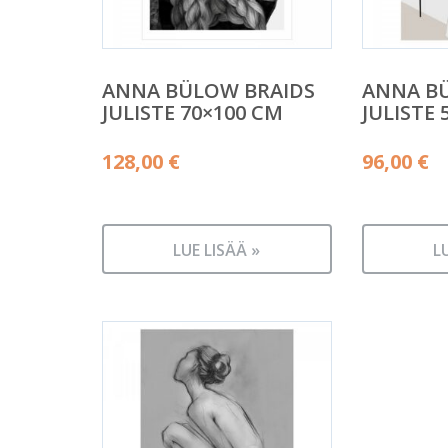
ANNA BÜLOW BRAIDS
ANNA B
JULISTE 70×100 CM
JULISTE 
128,00
€
96,00
€
LUE LISÄÄ »
L