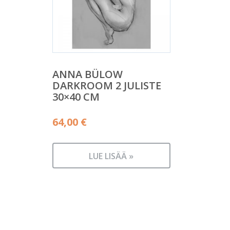
ANNA BÜLOW
DARKROOM 2 JULISTE
30×40 CM
64,00
€
LUE LISÄÄ »