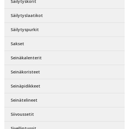
Säilytyskorit
Säilytyslaatikot
Säilytyspurkit
Sakset
Seinäkalenterit
Seinäkoristeet
Seinäpidikkeet
Seinätelineet
Siivoussetit
Sivellintussit