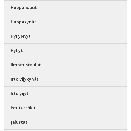
Huopahuput
Huopakynät
Hyllylevyt
Hyllyt
Ilmoitustaulut
Irtolyijykynät
Irtolyijyt
Istutussäkit
Jalustat