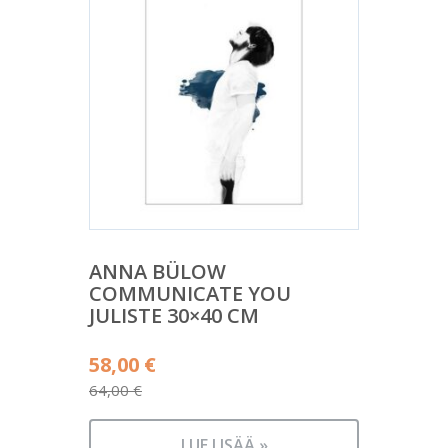
ANNA BÜLOW
COMMUNICATE YOU
JULISTE 30×40 CM
Alkuperäinen
58,00
€
hinta
64,00
€
Nykyinen
oli:
hinta
64,00 €.
LUE LISÄÄ »