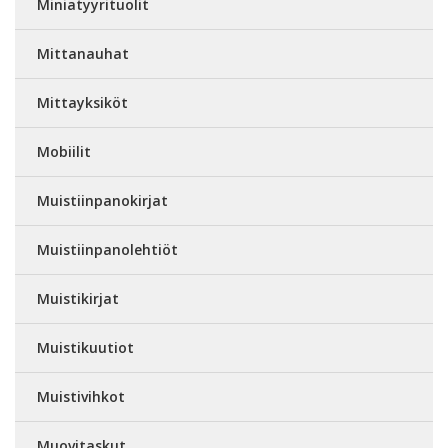
Miniatyyrituolit
Mittanauhat
Mittayksiköt
Mobiilit
Muistiinpanokirjat
Muistiinpanolehtiöt
Muistikirjat
Muistikuutiot
Muistivihkot
Muovitaskut