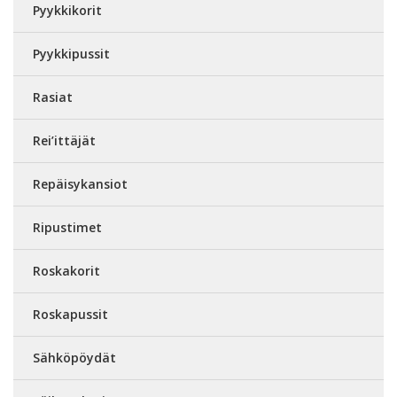
Pyykkikorit
Pyykkipussit
Rasiat
Rei’ittäjät
Repäisykansiot
Ripustimet
Roskakorit
Roskapussit
Sähköpöydät