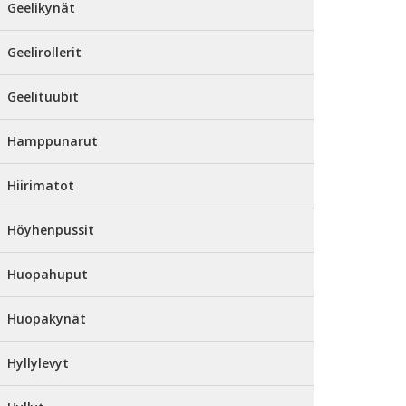
Geelikynät
Geelirollerit
Geelituubit
Hamppunarut
Hiirimatot
Höyhenpussit
Huopahuput
Huopakynät
Hyllylevyt