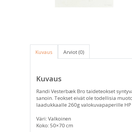
Kuvaus
Arviot (0)
Kuvaus
Randi Vesterbæk Bro taideteokset syntyvät
sanoin. Teokset eivät ole todellisia muot
laadukkaalle 260g valokuvapaperille HP V
Väri: Valkoinen
Koko: 50×70 cm