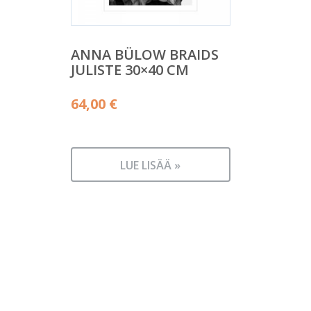
ANNA BÜLOW BRAIDS
JULISTE 30×40 CM
64,00
€
LUE LISÄÄ »