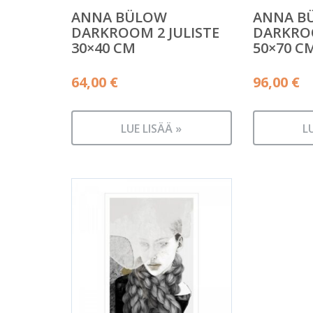
ANNA BÜLOW
ANNA B
DARKROOM 2 JULISTE
DARKROO
30×40 CM
50×70 C
64,00
€
96,00
€
LUE LISÄÄ »
L