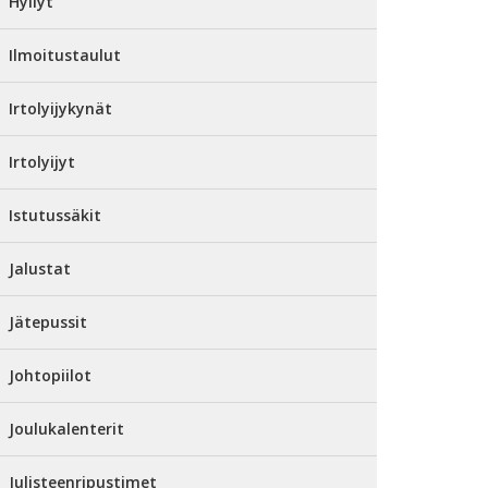
Hyllyt
Ilmoitustaulut
Irtolyijykynät
Irtolyijyt
Istutussäkit
Jalustat
Jätepussit
Johtopiilot
Joulukalenterit
Julisteenripustimet