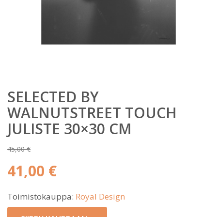
SELECTED BY
WALNUTSTREET TOUCH
JULISTE 30×30 CM
45,00
€
Alkuperäinen
41,00
€
hinta
Nykyinen
oli:
Toimistokauppa:
Royal Design
hinta
45,00 €.
on: