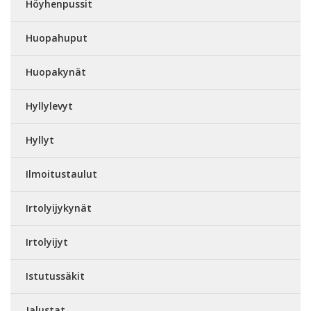
Höyhenpussit
Huopahuput
Huopakynät
Hyllylevyt
Hyllyt
Ilmoitustaulut
Irtolyijykynät
Irtolyijyt
Istutussäkit
Jalustat