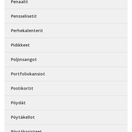
Penaalit
Pensselisetit
Perhekalenterit
Pidikkeet
Poljinsangot
Portfoliokansiot
Postikortit
Pöydät
Pöytäkellot
Pöytäkoristeet