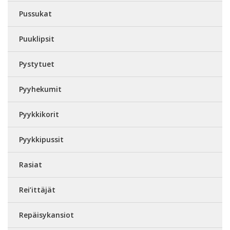
Pussukat
Puuklipsit
Pystytuet
Pyyhekumit
Pyykkikorit
Pyykkipussit
Rasiat
Rei’ittäjät
Repäisykansiot