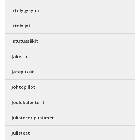
Irtolyijykynät
Irtolyijyt
Istutussäkit
Jalustat
Jätepussit
Johtopiilot
Joulukalenterit
Julisteenripustimet
Julisteet