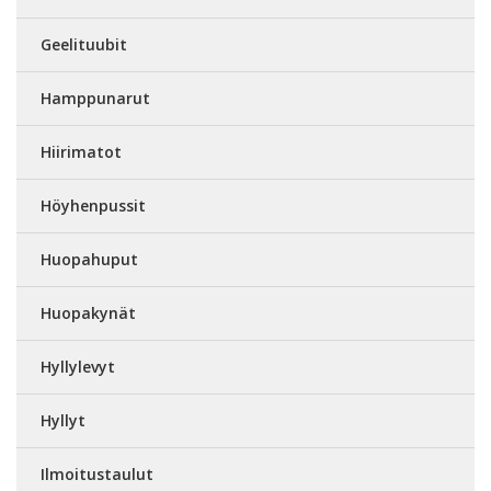
Geelituubit
Hamppunarut
Hiirimatot
Höyhenpussit
Huopahuput
Huopakynät
Hyllylevyt
Hyllyt
Ilmoitustaulut