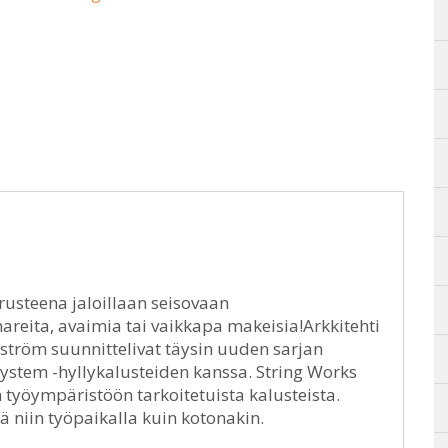
arusteena jaloillaan seisovaan
areita, avaimia tai vaikkapa makeisia!Arkkitehti
ström suunnittelivat täysin uuden sarjan
System -hyllykalusteiden kanssa. String Works
yöympäristöön tarkoitetuista kalusteista.
ää niin työpaikalla kuin kotonakin.