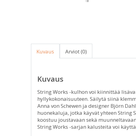
Kuvaus
Arviot (0)
Kuvaus
String Works -kulhon voi kiinnittää lisäv
hyllykokonaisuuteen. Säilytä siinä klemm
Anna von Schewen ja designer Björn Dahl
huonekaluja, jotka käyvät yhteen String 
koostuu joustavaan sekä muunneltavaan t
String Works -sarjan kalusteita voi käytt