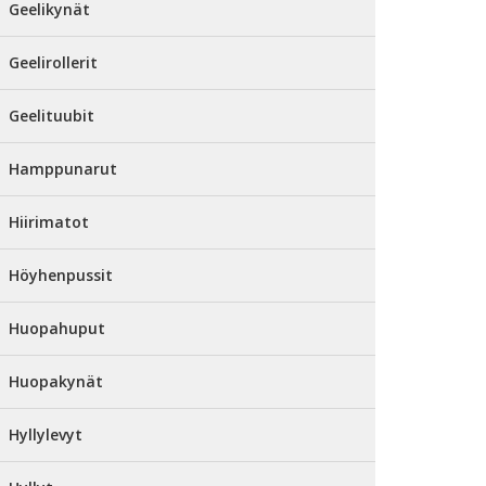
Geelikynät
Geelirollerit
Geelituubit
Hamppunarut
Hiirimatot
Höyhenpussit
Huopahuput
Huopakynät
Hyllylevyt