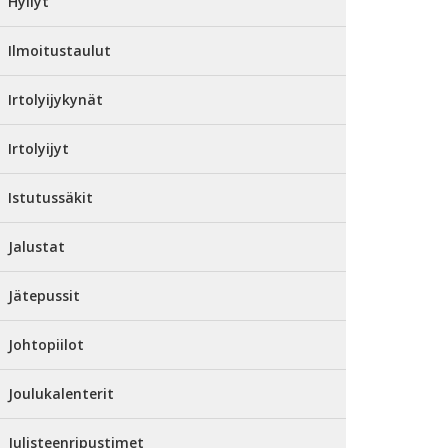
Hyllyt
Ilmoitustaulut
Irtolyijykynät
Irtolyijyt
Istutussäkit
Jalustat
Jätepussit
Johtopiilot
Joulukalenterit
Julisteenripustimet