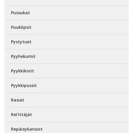
Pussukat
Puuklipsit
Pystytuet
Pyyhekumit
Pyykkikorit
Pyykkipussit
Rasiat
Rei’ittäjät
Repäisykansiot