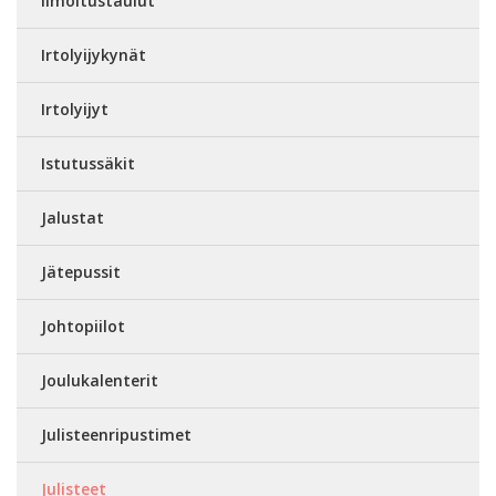
Ilmoitustaulut
Irtolyijykynät
Irtolyijyt
Istutussäkit
Jalustat
Jätepussit
Johtopiilot
Joulukalenterit
Julisteenripustimet
Julisteet