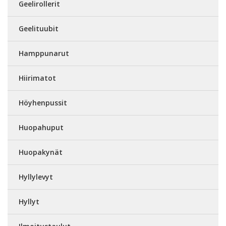
Geelirollerit
Geelituubit
Hamppunarut
Hiirimatot
Höyhenpussit
Huopahuput
Huopakynät
Hyllylevyt
Hyllyt