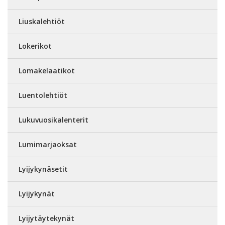
Liuskalehtiöt
Lokerikot
Lomakelaatikot
Luentolehtiöt
Lukuvuosikalenterit
Lumimarjaoksat
Lyijykynäsetit
Lyijykynät
Lyijytäytekynät