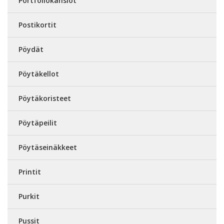
Portfoliokansiot
Postikortit
Pöydät
Pöytäkellot
Pöytäkoristeet
Pöytäpeilit
Pöytäseinäkkeet
Printit
Purkit
Pussit