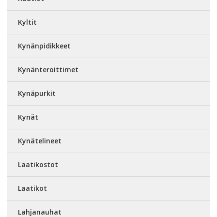
Kyltit
Kynänpidikkeet
Kynänteroittimet
Kynäpurkit
Kynät
Kynätelineet
Laatikostot
Laatikot
Lahjanauhat