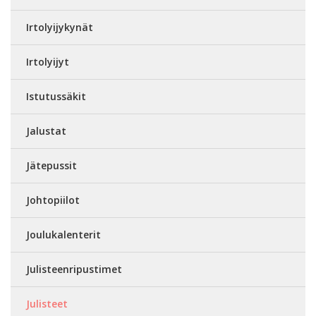
Irtolyijykynät
Irtolyijyt
Istutussäkit
Jalustat
Jätepussit
Johtopiilot
Joulukalenterit
Julisteenripustimet
Julisteet