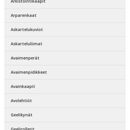
Arkistointikaapit
Arparenkaat
Askartelukuviot
Askarteluliimat
Avaimenperät
Avaimenpidikkeet
Avainkaapit
Avolehtiöt
Geelikynät
Geelirollerit