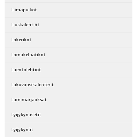
Liimapuikot
Liuskalehtiöt
Lokerikot
Lomakelaatikot
Luentolehtiöt
Lukuvuosikalenterit
Lumimarjaoksat
Lyijykynäsetit
Lyijykynät