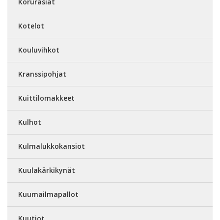
Korurasiat
Kotelot
Kouluvihkot
Kranssipohjat
Kuittilomakkeet
Kulhot
Kulmalukkokansiot
Kuulakärkikynät
Kuumailmapallot
Kuutiot