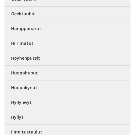
Geelituubit
Hamppunarut
Hiirimatot
Höyhenpussit
Huopahuput
Huopakynät
Hyllylevyt
Hyllyt
Ilmoitustaulut