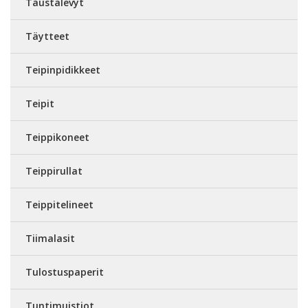
Taustalevyt
Täytteet
Teipinpidikkeet
Teipit
Teippikoneet
Teippirullat
Teippitelineet
Tiimalasit
Tulostuspaperit
Tuntimuistiot