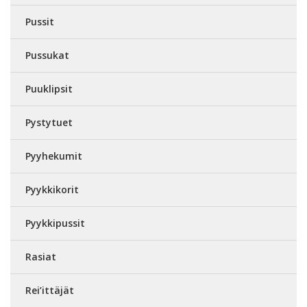
Pussit
Pussukat
Puuklipsit
Pystytuet
Pyyhekumit
Pyykkikorit
Pyykkipussit
Rasiat
Rei’ittäjät