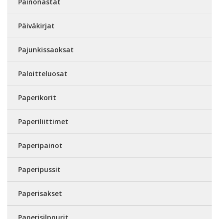
Painonastat
Päiväkirjat
Pajunkissaoksat
Paloitteluosat
Paperikorit
Paperiliittimet
Paperipainot
Paperipussit
Paperisakset
Paperisilppurit