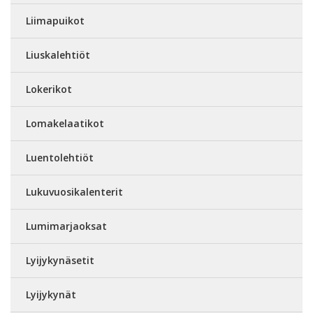
Liimapuikot
Liuskalehtiöt
Lokerikot
Lomakelaatikot
Luentolehtiöt
Lukuvuosikalenterit
Lumimarjaoksat
Lyijykynäsetit
Lyijykynät