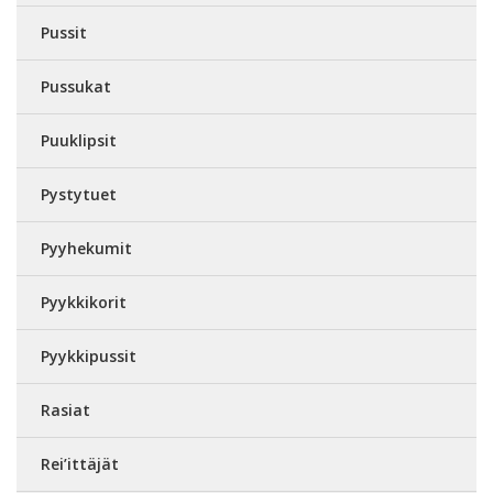
Pussit
Pussukat
Puuklipsit
Pystytuet
Pyyhekumit
Pyykkikorit
Pyykkipussit
Rasiat
Rei’ittäjät