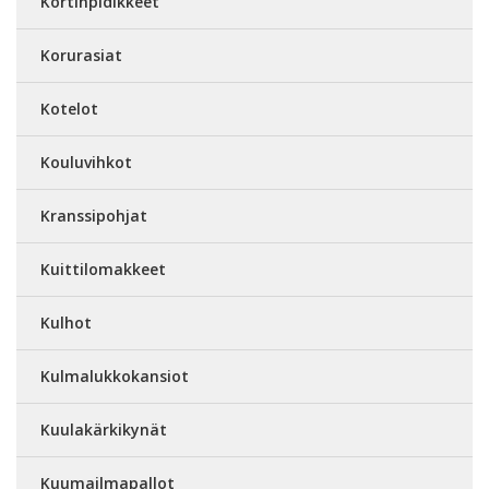
Kortinpidikkeet
Korurasiat
Kotelot
Kouluvihkot
Kranssipohjat
Kuittilomakkeet
Kulhot
Kulmalukkokansiot
Kuulakärkikynät
Kuumailmapallot