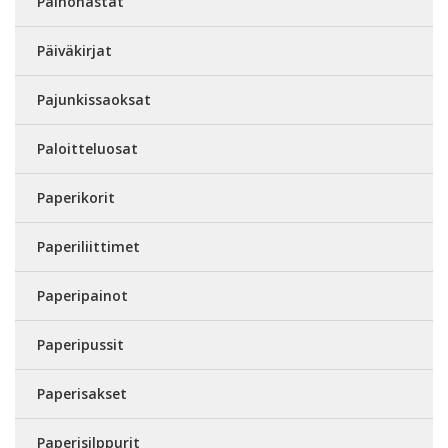
Painonastat
Päiväkirjat
Pajunkissaoksat
Paloitteluosat
Paperikorit
Paperiliittimet
Paperipainot
Paperipussit
Paperisakset
Paperisilppurit