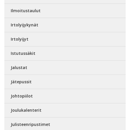
Ilmoitustaulut
Irtolyijykynät
Irtolyijyt
Istutussäkit
Jalustat
Jätepussit
Johtopiilot
Joulukalenterit
Julisteenripustimet