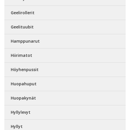
Geelirollerit
Geelituubit
Hamppunarut
Hiirimatot
Höyhenpussit
Huopahuput
Huopakynät
Hyllylevyt
Hyllyt