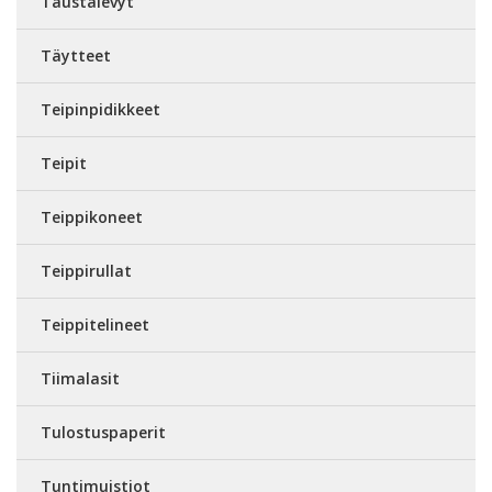
Taustalevyt
Täytteet
Teipinpidikkeet
Teipit
Teippikoneet
Teippirullat
Teippitelineet
Tiimalasit
Tulostuspaperit
Tuntimuistiot