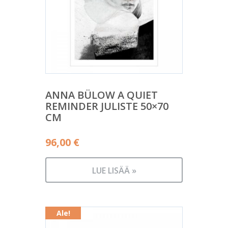
ANNA BÜLOW A QUIET
REMINDER JULISTE 50×70
CM
96,00
€
LUE LISÄÄ »
Ale!