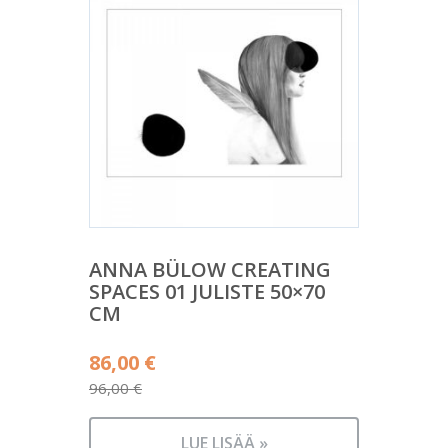
ANNA BÜLOW CREATING
SPACES 01 JULISTE 50×70
CM
Alkuperäinen
86,00
€
hinta
96,00
€
Nykyinen
oli:
hinta
96,00 €.
LUE LISÄÄ »