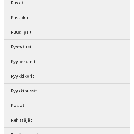
Pussit
Pussukat
Puuklipsit
Pystytuet
Pyyhekumit
Pyykkikorit
Pyykkipussit
Rasiat
Rei’ittäjät