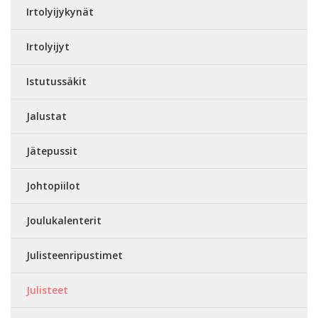
Irtolyijykynät
Irtolyijyt
Istutussäkit
Jalustat
Jätepussit
Johtopiilot
Joulukalenterit
Julisteenripustimet
Julisteet