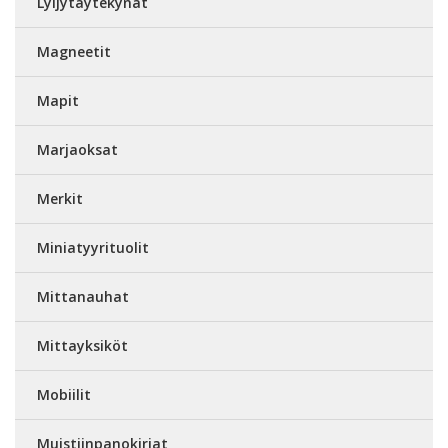
Lyijytäytekynät
Magneetit
Mapit
Marjaoksat
Merkit
Miniatyyrituolit
Mittanauhat
Mittayksiköt
Mobiilit
Muistiinpanokirjat