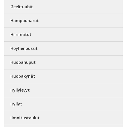
Geelituubit
Hamppunarut
Hiirimatot
Höyhenpussit
Huopahuput
Huopakynät
Hyllylevyt
Hyllyt
Ilmoitustaulut