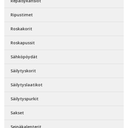
Repäisykansiot
Ripustimet
Roskakorit
Roskapussit
Sähköpöydät
Säilytyskorit
Säilytyslaatikot
Säilytyspurkit
Sakset
Seinäkalenterit