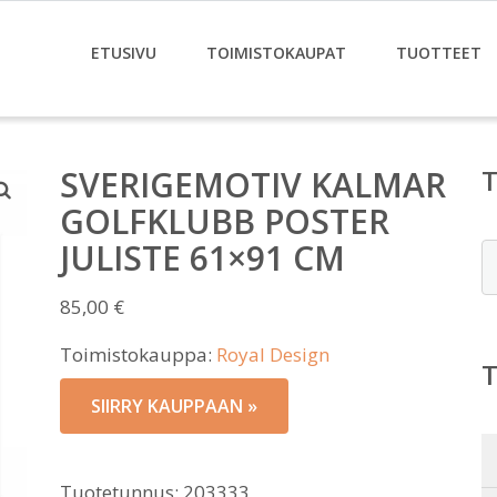
ETUSIVU
TOIMISTOKAUPAT
TUOTTEET
SVERIGEMOTIV KALMAR
GOLFKLUBB POSTER
JULISTE 61×91 CM
E
85,00
€
Toimistokauppa:
Royal Design
SIIRRY KAUPPAAN »
Tuotetunnus:
203333