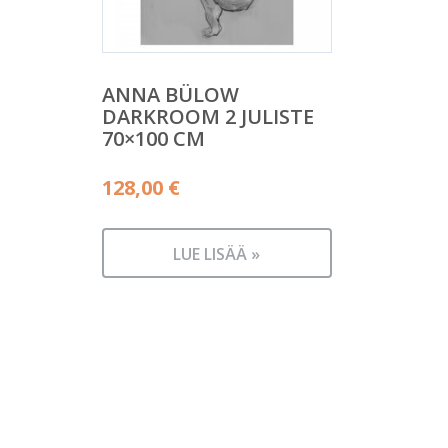
ANNA BÜLOW
DARKROOM 2 JULISTE
70×100 CM
128,00
€
LUE LISÄÄ »