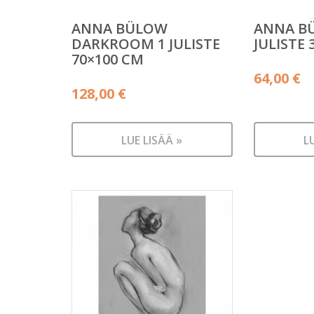
ANNA BÜLOW
ANNA B
DARKROOM 1 JULISTE
JULISTE 
70×100 CM
64,00
€
128,00
€
LUE LISÄÄ »
L