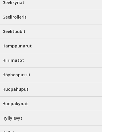
Geelikynät
Geelirollerit
Geelituubit
Hamppunarut
Hiirimatot
Höyhenpussit
Huopahuput
Huopakynät
Hyllylevyt