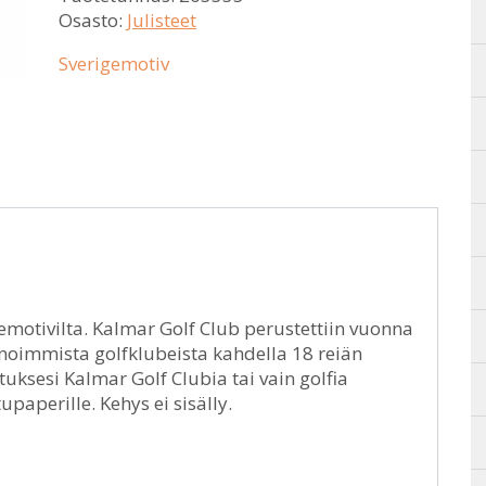
Osasto:
Julisteet
Sverigemotiv
gemotivilta. Kalmar Golf Club perustettiin vuonna
enoimmista golfklubeista kahdella 18 reiän
tuksesi Kalmar Golf Clubia tai vain golfia
paperille. Kehys ei sisälly.