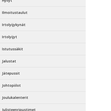
Hyllyt
Ilmoitustaulut
Irtolyijykynät
Irtolyijyt
Istutussäkit
Jalustat
Jätepussit
Johtopiilot
Joulukalenterit
Julisteenripustimet