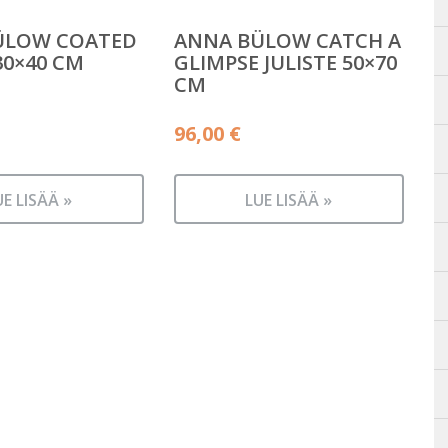
ÜLOW COATED
ANNA BÜLOW CATCH A
30×40 CM
GLIMPSE JULISTE 50×70
CM
96,00
€
UE LISÄÄ »
LUE LISÄÄ »