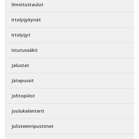
Ilmoitustaulut
Irtolyijykynät
Irtolyijyt
Istutussäkit
Jalustat
Jätepussit
Johtopiilot
Joulukalenterit
Julisteenripustimet