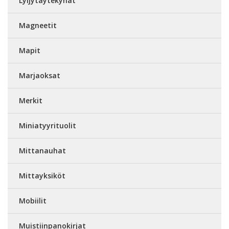
Lyijytäytekynät
Magneetit
Mapit
Marjaoksat
Merkit
Miniatyyrituolit
Mittanauhat
Mittayksiköt
Mobiilit
Muistiinpanokirjat