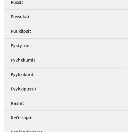
Pussit
Pussukat
Puuklipsit
Pystytuet
Pyyhekumit
Pyykkikorit
Pyykkipussit
Rasiat
Rei’ittäjät