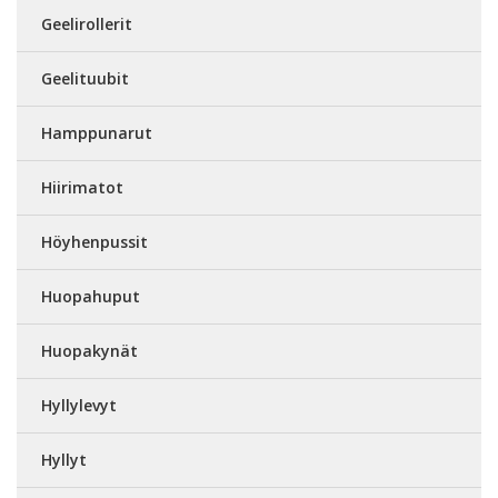
Geelirollerit
Geelituubit
Hamppunarut
Hiirimatot
Höyhenpussit
Huopahuput
Huopakynät
Hyllylevyt
Hyllyt