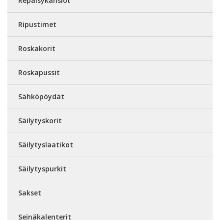
Repäisykansiot
Ripustimet
Roskakorit
Roskapussit
Sähköpöydät
Säilytyskorit
Säilytyslaatikot
Säilytyspurkit
Sakset
Seinäkalenterit