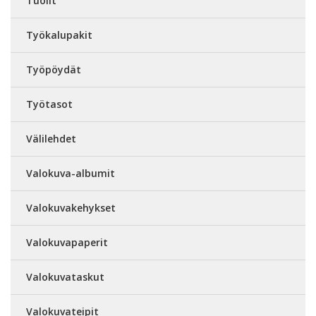
Tuolit
Työkalupakit
Työpöydät
Työtasot
Välilehdet
Valokuva-albumit
Valokuvakehykset
Valokuvapaperit
Valokuvataskut
Valokuvateipit