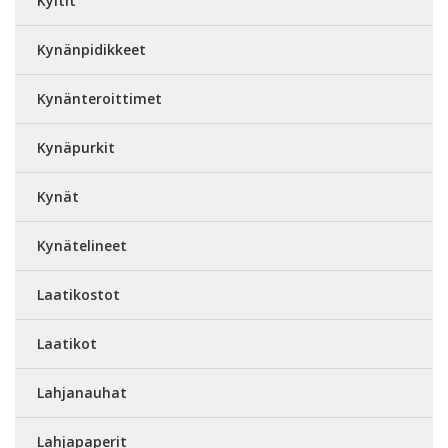
Kyltit
Kynänpidikkeet
Kynänteroittimet
Kynäpurkit
Kynät
Kynätelineet
Laatikostot
Laatikot
Lahjanauhat
Lahjapaperit