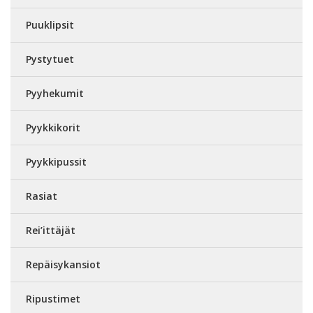
Puuklipsit
Pystytuet
Pyyhekumit
Pyykkikorit
Pyykkipussit
Rasiat
Rei’ittäjät
Repäisykansiot
Ripustimet