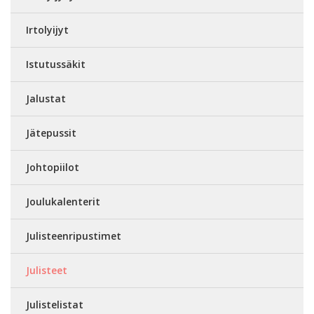
Irtolyijyt
Istutussäkit
Jalustat
Jätepussit
Johtopiilot
Joulukalenterit
Julisteenripustimet
Julisteet
Julistelistat