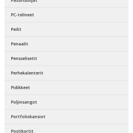
Passinsuojat
PC-telineet
Peilit
Penaalit
Pensselisetit
Perhekalenterit
Pidikkeet
Poljinsangot
Portfoliokansiot
Postikortit