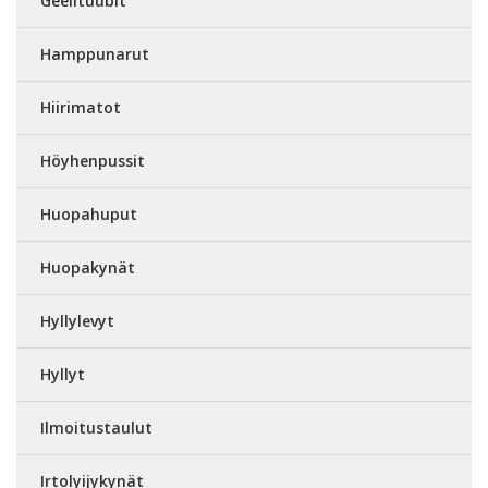
Geelituubit
Hamppunarut
Hiirimatot
Höyhenpussit
Huopahuput
Huopakynät
Hyllylevyt
Hyllyt
Ilmoitustaulut
Irtolyijykynät