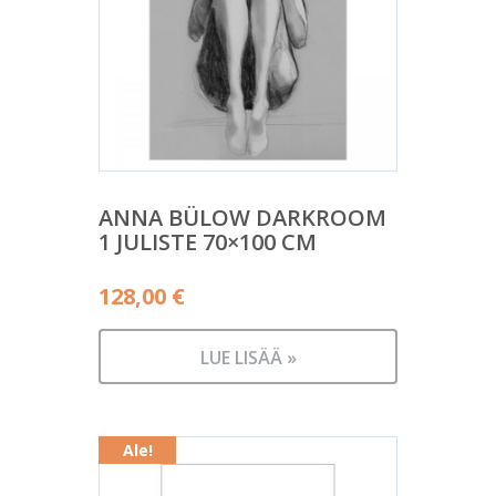
ANNA BÜLOW DARKROOM
1 JULISTE 70×100 CM
128,00
€
LUE LISÄÄ »
Ale!