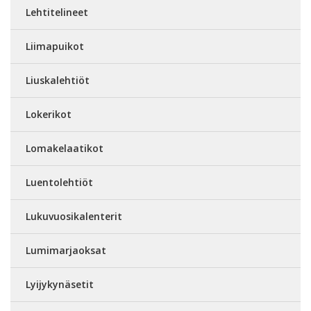
Lehtitelineet
Liimapuikot
Liuskalehtiöt
Lokerikot
Lomakelaatikot
Luentolehtiöt
Lukuvuosikalenterit
Lumimarjaoksat
Lyijykynäsetit