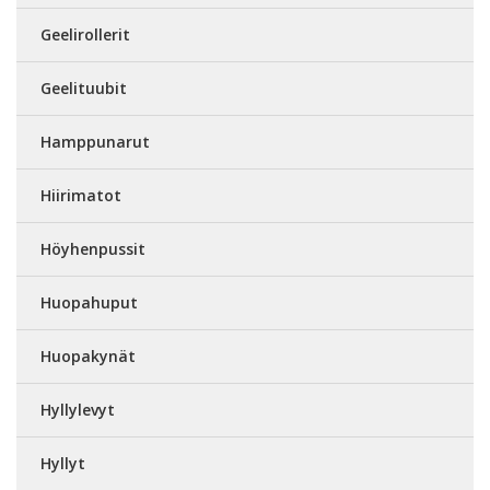
Geelirollerit
Geelituubit
Hamppunarut
Hiirimatot
Höyhenpussit
Huopahuput
Huopakynät
Hyllylevyt
Hyllyt