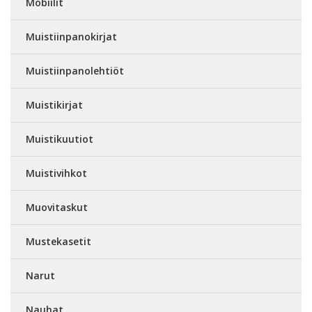
Mobiilit
Muistiinpanokirjat
Muistiinpanolehtiöt
Muistikirjat
Muistikuutiot
Muistivihkot
Muovitaskut
Mustekasetit
Narut
Nauhat