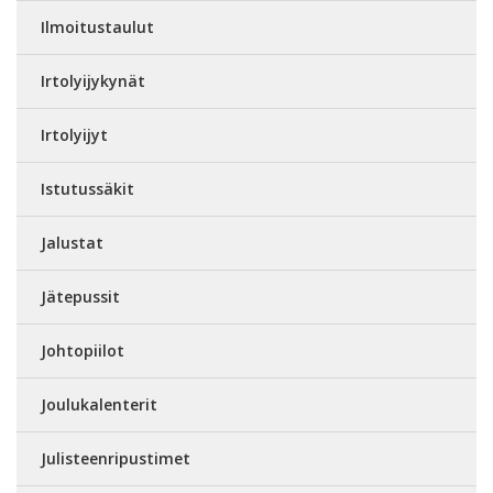
Ilmoitustaulut
Irtolyijykynät
Irtolyijyt
Istutussäkit
Jalustat
Jätepussit
Johtopiilot
Joulukalenterit
Julisteenripustimet