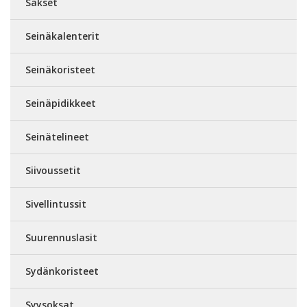
Sakset
Seinäkalenterit
Seinäkoristeet
Seinäpidikkeet
Seinätelineet
Siivoussetit
Sivellintussit
Suurennuslasit
Sydänkoristeet
Syysoksat