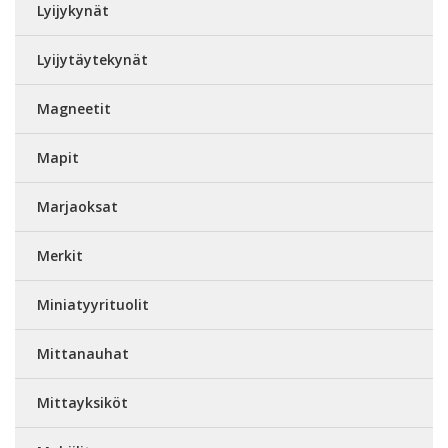
Lyijykynät
Lyijytäytekynät
Magneetit
Mapit
Marjaoksat
Merkit
Miniatyyrituolit
Mittanauhat
Mittayksiköt