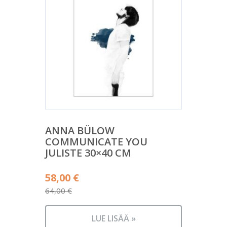
ANNA BÜLOW
COMMUNICATE YOU
JULISTE 30×40 CM
Alkuperäinen
58,00
€
hinta
64,00
€
Nykyinen
oli:
hinta
64,00 €.
LUE LISÄÄ »