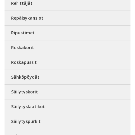
Rei’ittäjät
Repäisykansiot
Ripustimet
Roskakorit
Roskapussit
Sähköpöydät
Säilytyskorit
Säilytyslaatikot
Säilytyspurkit