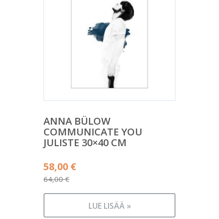
ANNA BÜLOW
COMMUNICATE YOU
JULISTE 30×40 CM
Alkuperäinen
58,00
€
hinta
64,00
€
Nykyinen
oli:
hinta
64,00 €.
LUE LISÄÄ »