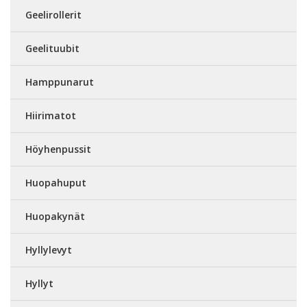
Geelirollerit
Geelituubit
Hamppunarut
Hiirimatot
Höyhenpussit
Huopahuput
Huopakynät
Hyllylevyt
Hyllyt