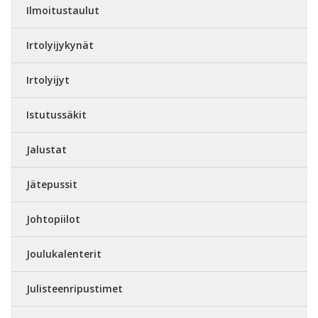
Ilmoitustaulut
Irtolyijykynät
Irtolyijyt
Istutussäkit
Jalustat
Jätepussit
Johtopiilot
Joulukalenterit
Julisteenripustimet