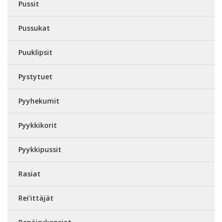
Pussit
Pussukat
Puuklipsit
Pystytuet
Pyyhekumit
Pyykkikorit
Pyykkipussit
Rasiat
Rei’ittäjät