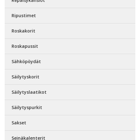
Repäisykansiot
Ripustimet
Roskakorit
Roskapussit
Sähköpöydät
Säilytyskorit
Säilytyslaatikot
Säilytyspurkit
Sakset
Seinäkalenterit