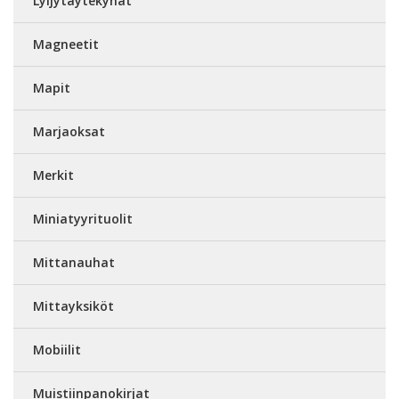
Lyijytäytekynät
Magneetit
Mapit
Marjaoksat
Merkit
Miniatyyrituolit
Mittanauhat
Mittayksiköt
Mobiilit
Muistiinpanokirjat