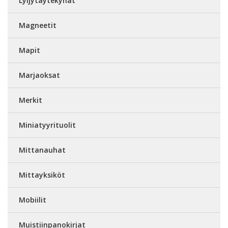
Lyijytäytekynät
Magneetit
Mapit
Marjaoksat
Merkit
Miniatyyrituolit
Mittanauhat
Mittayksiköt
Mobiilit
Muistiinpanokirjat