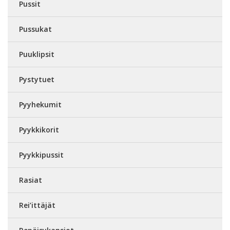
Pussit
Pussukat
Puuklipsit
Pystytuet
Pyyhekumit
Pyykkikorit
Pyykkipussit
Rasiat
Rei’ittäjät