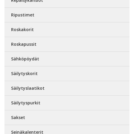
Repäisykansiot
Ripustimet
Roskakorit
Roskapussit
Sähköpöydät
Säilytyskorit
Säilytyslaatikot
Säilytyspurkit
Sakset
Seinäkalenterit