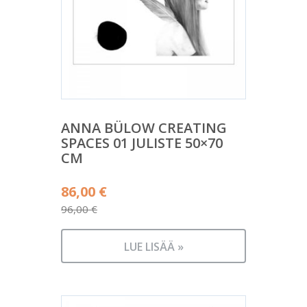
ANNA BÜLOW CREATING
SPACES 01 JULISTE 50×70
CM
Alkuperäinen
86,00
€
hinta
96,00
€
Nykyinen
oli:
hinta
96,00 €.
LUE LISÄÄ »
on:
86,00 €.