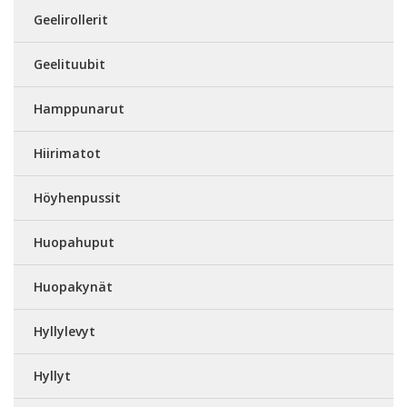
Geelirollerit
Geelituubit
Hamppunarut
Hiirimatot
Höyhenpussit
Huopahuput
Huopakynät
Hyllylevyt
Hyllyt