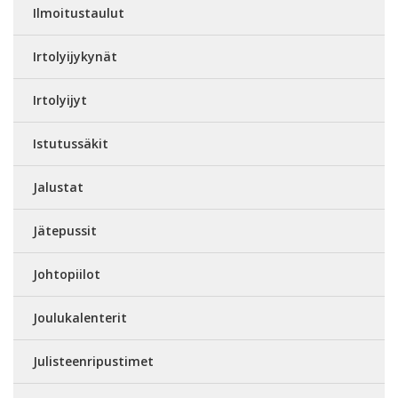
Ilmoitustaulut
Irtolyijykynät
Irtolyijyt
Istutussäkit
Jalustat
Jätepussit
Johtopiilot
Joulukalenterit
Julisteenripustimet